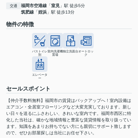
福岡市空港線
「
室見
」駅 徒歩5分
交通
筑肥線
「
姪浜
」駅 徒歩13分
物件の特徴
バストイレ
室内洗濯機
独立洗面台
オートロッ
別
置場
ク
エレベータ
ー
セールスポイント
【仲介手数料無料】福岡市の賃貸はバックアップへ！室内設備は
エアコン・全居室フローリングなど大変充実しております。新し
い日々を送るにふさわしい、きれいな室内です。福岡市西区に特
化した当社は、確かな地域情報と豊富な賃貸情報を取り扱ってい
ます。知識をあまりお持ちでない方にも親切にサポート致します
ので、ぜひお部屋探しは当社にお任せ下さい。