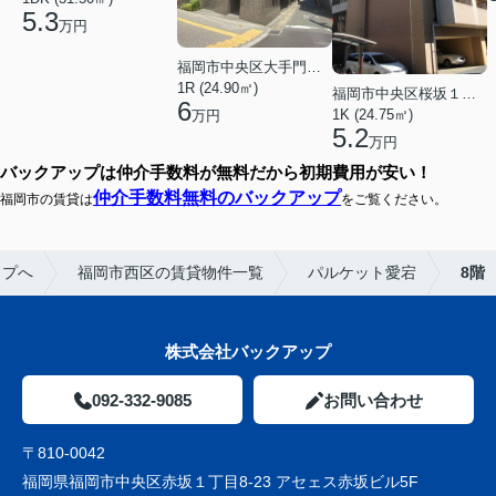
5.3
万円
福岡市中央区大手門３丁目
1R (24.90㎡)
福岡市中央区桜坂１丁目
6
1K (24.75㎡)
万円
5.2
万円
バックアップは仲介手数料が無料だから初期費用が安い！
仲介手数料無料のバックアップ
福岡市の賃貸は
をご覧ください。
ップへ
福岡市西区の賃貸物件一覧
パルケット愛宕
8階
株式会社バックアップ
092-332-9085
お問い合わせ
〒810-0042
福岡県福岡市中央区赤坂１丁目8-23 アセェス赤坂ビル5F