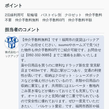
ポイント
2沿線利用可
駐輪場
バストイレ別
クロゼット
仲介手数料
不要
仲介手数料無料
仲介手数料0円
仲介手数料半額
担当者のコメント
【仲介手数料無料】です！福岡市の賃貸はバックア
ップへお任せください。suumoやホームズで見つけ
た物件も仲介手数料0円でご紹介可能です。お問合せ
株式会社バ
は【092-332-9085】までご連絡をお願いいたしま
ックアップ
す。
薬や日用品を買うのに便利なドラッグ新生堂 室見駅
店まで403mです。周辺に駅が二つあり、交通の利便
性が高いです。収納はクロゼット・シューズボック
スなどが備え付けられているので、衣類や日用品の
収納に重宝します。共用部にはエレベータ・敷地内
ごみ置き場などが備わっておりとても充実していま
す。オートロックと玄関の鍵で二重で守られている
ので安全性に優れております。ぜひ一度見ていただ
きたい、「パルケット愛宕」です。福岡市西区や福