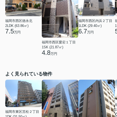
福岡市西区徳永北
福岡市西区内浜２丁目
2LDK (63.86㎡)
1LDK (29.40㎡)
1
7.5
6.7
万円
万円
福岡市西区愛宕１丁目
1SK (21.87㎡)
4.8
万円
よく見られている物件
1
福岡市東区筥松２丁目
1DK (31.50㎡)