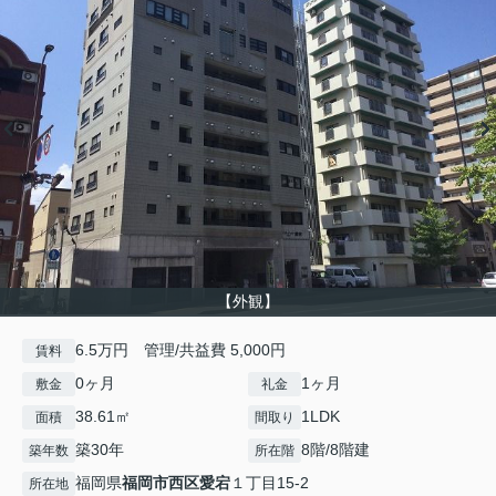
【外観】
6.5万円 管理/共益費 5,000円
賃料
0ヶ月
1ヶ月
敷金
礼金
38.61㎡
1LDK
面積
間取り
築30年
8階/8階建
築年数
所在階
福岡県
福岡市西区
愛宕
１丁目15-2
所在地