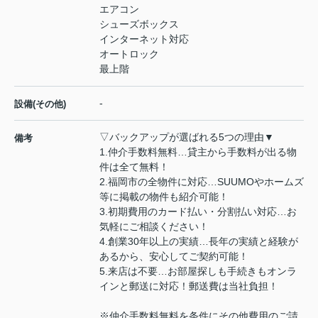
エアコン
シューズボックス
インターネット対応
オートロック
最上階
-
設備(その他)
▽バックアップが選ばれる5つの理由▼
備考
1.仲介手数料無料…貸主から手数料が出る物
件は全て無料！
2.福岡市の全物件に対応…SUUMOやホームズ
等に掲載の物件も紹介可能！
3.初期費用のカード払い・分割払い対応…お
気軽にご相談ください！
4.創業30年以上の実績…長年の実績と経験が
あるから、安心してご契約可能！
5.来店は不要…お部屋探しも手続きもオンラ
インと郵送に対応！郵送費は当社負担！
※仲介手数料無料を条件にその他費用のご請