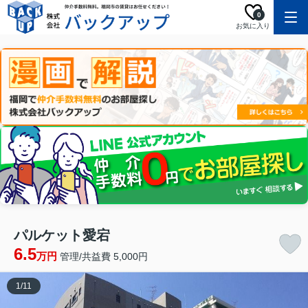
0
お気に入り
パルケット愛宕
6.5
万円
管理/共益費 5,000円
1
/
11