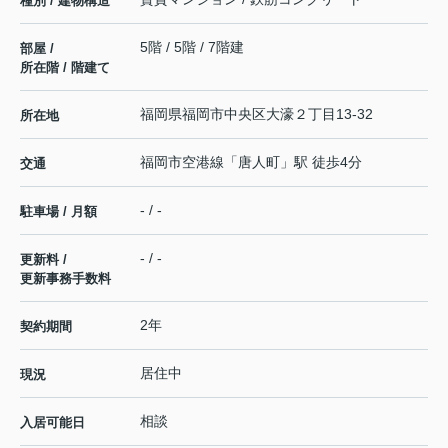
種別 / 建物構造
5階 / 5階 / 7階建
部屋 /
所在階 / 階建て
福岡県
福岡市中央区
大濠
２丁目13-32
所在地
福岡市空港線
「
唐人町
」駅 徒歩4分
交通
- / -
駐車場 / 月額
- / -
更新料 /
更新事務手数料
2年
契約期間
居住中
現況
相談
入居可能日