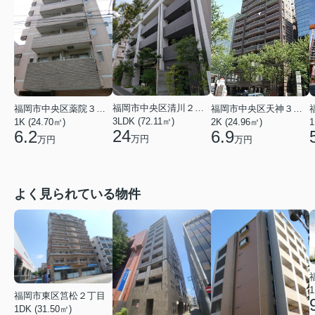
福岡市中央区清川２丁目
福岡市中央区薬院３丁目
福岡市中央区天神３丁目
3LDK (72.11㎡)
1K (24.70㎡)
2K (24.96㎡)
1
24
6.2
6.9
万円
万円
万円
よく見られている物件
1
福岡市東区筥松２丁目
1DK (31.50㎡)