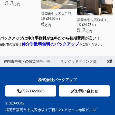
5.3
万円
福岡市中央区大手門３丁目
1R (24.90㎡)
福岡市中央区桜坂１丁目
6
1K (24.75㎡)
万円
5.2
万円
バックアップは仲介手数料が無料だから初期費用が安い！
仲介手数料無料のバックアップ
福岡市の賃貸は
をご覧ください。
福岡市中央区の賃貸物件一覧
テングッドグラン大濠
5階
株式会社バックアップ
092-332-9085
お問い合わせ
〒810-0042
福岡県福岡市中央区赤坂１丁目8-23 アセェス赤坂ビル5F