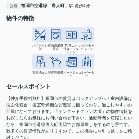
福岡市空港線
「
唐人町
」駅 徒歩4分
交通
物件の特徴
バストイレ
室内洗濯機
TVモニタ
カウンター
別
置場
付きインタ
キッチン
ーホン
独立洗面台
浴室乾燥機
オートロッ
エレベータ
ク
ー
セールスポイント
【仲介手数料無料】福岡市の賃貸はバックアップへ！室内設備は
洗面化粧台・浴室乾燥機など豊富に揃っており、過ごしやすいお
部屋になっております。「テングッドグラン大濠」の物件情報を
お探しならお気軽にお問い合わせ下さい。通勤時間を短縮したい
なら、福岡市空港線唐人町周辺でお部屋探しをするのも手です。
数多くの賃貸情報がありますので、この機会にお引っ越しをご検
討ください。