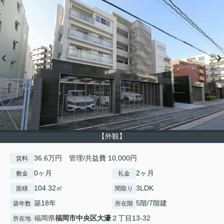
【外観】
36.6万円 管理/共益費 10,000円
賃料
0ヶ月
2ヶ月
敷金
礼金
104.32㎡
3LDK
面積
間取り
築18年
5階/7階建
築年数
所在階
福岡県
福岡市中央区
大濠
２丁目13-32
所在地