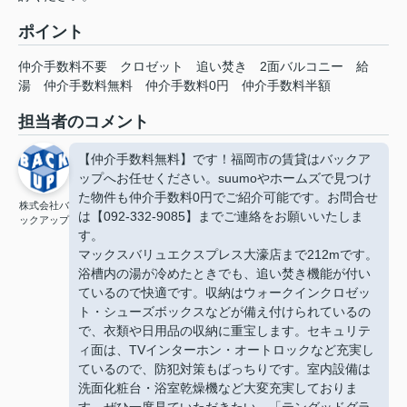
ポイント
仲介手数料不要
クロゼット
追い焚き
2面バルコニー
給
湯
仲介手数料無料
仲介手数料0円
仲介手数料半額
担当者のコメント
【仲介手数料無料】です！福岡市の賃貸はバックア
ップへお任せください。suumoやホームズで見つけ
た物件も仲介手数料0円でご紹介可能です。お問合せ
株式会社バ
は【092-332-9085】までご連絡をお願いいたしま
ックアップ
す。
マックスバリュエクスプレス大濠店まで212mです。
浴槽内の湯が冷めたときでも、追い焚き機能が付い
ているので快適です。収納はウォークインクロゼッ
ト・シューズボックスなどが備え付けられているの
で、衣類や日用品の収納に重宝します。セキュリテ
ィ面は、TVインターホン・オートロックなど充実し
ているので、防犯対策もばっちりです。室内設備は
洗面化粧台・浴室乾燥機など大変充実しておりま