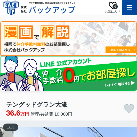
0
お気に入り
テングッドグラン大濠
36.6
万円
管理/共益費 10,000円
1
/
13