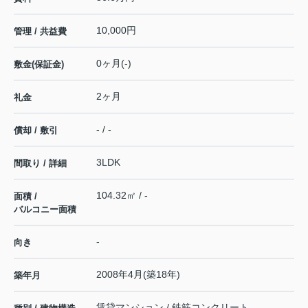
10,000円
管理 / 共益費
0ヶ月(-)
敷金(保証金)
2ヶ月
礼金
- / -
償却 / 敷引
3LDK
間取り / 詳細
104.32㎡ / -
面積 /
バルコニー面積
-
向き
2008年4月(築18年)
築年月
賃貸マンション / 鉄筋コンクリート