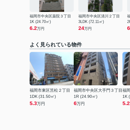
福岡市中央区薬院３丁目
福岡市中央区清川２丁目
1K (24.70㎡)
3LDK (72.11㎡)
2
6.2
24
6
万円
万円
よく見られている物件
福岡市東区筥松２丁目
福岡市中央区大手門３丁目
福
1DK (31.50㎡)
1R (24.90㎡)
1K 
5.3
6
5.2
万円
万円