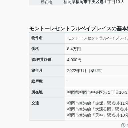
福岡県
福岡市中央区
港
１丁目10-3
所在地
モントーレセントラルベイプレイスの基本
物件名
モントーレセントラルベイプレイ
価格
8.4万円
管理/共益費
4,000円
築年月
2022年1月（築4年）
総戸数
-
所在地
福岡県
福岡市中央区
港
１丁目10-3
交通
福岡市空港線
「
赤坂
」駅 徒歩11
福岡市空港線
「
大濠公園
」駅 徒歩
福岡市空港線
「
天神
」駅 徒歩18