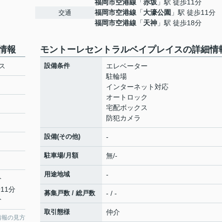
福岡市空港線
「
赤坂
」駅 徒歩11分
福岡市空港線
「
大濠公園
」駅 徒歩11分
交通
福岡市空港線
「
天神
」駅 徒歩18分
情報
モントーレセントラルベイプレイスの詳細情
ス
設備条件
エレベーター
駐輪場
インターネット対応
オートロック
宅配ボックス
防犯カメラ
設備(その他)
-
駐車場/月額
無/-
用途地域
-
分
11分
募集戸数 / 総戸数
- / -
分
取引態様
仲介
情報の見方