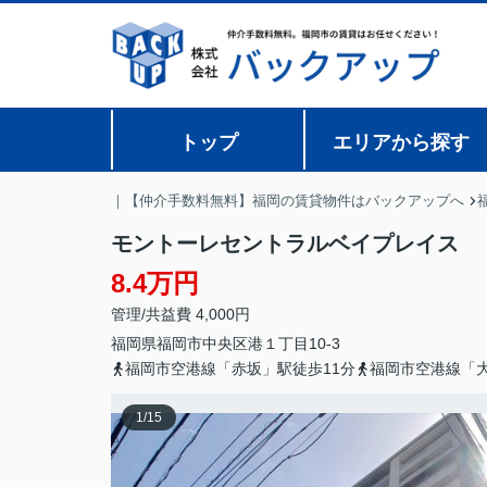
トップ
エリアから探す
｜【仲介手数料無料】福岡の賃貸物件はバックアップへ
モントーレセントラルベイプレイス
8.4万円
管理/共益費 4,000円
福岡県
福岡市中央区
港
１丁目10-3
福岡市空港線「赤坂」駅徒歩11分
福岡市空港線「大
1
/
15