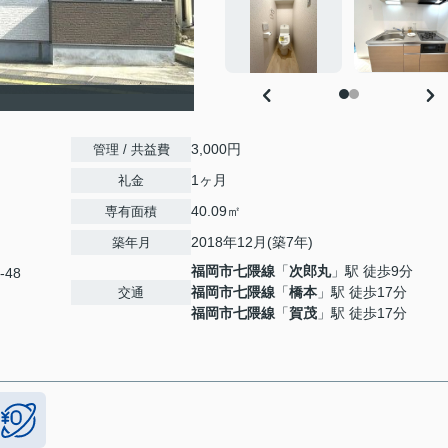
3,000円
管理 / 共益費
1ヶ月
礼金
40.09㎡
専有面積
2018年12月(築7年)
築年月
福岡市七隈線
「
次郎丸
」駅 徒歩9分
-48
福岡市七隈線
「
橋本
」駅 徒歩17分
交通
福岡市七隈線
「
賀茂
」駅 徒歩17分