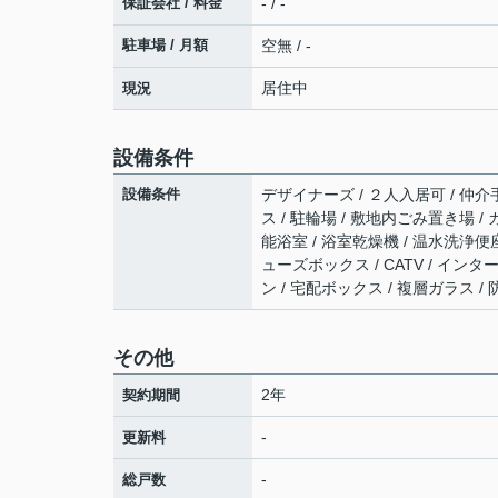
保証会社 / 料金
- / -
駐車場 / 月額
空無 / -
居住中
現況
設備条件
設備条件
デザイナーズ / ２人入居可 / 仲介
ス / 駐輪場 / 敷地内ごみ置き場 
能浴室 / 浴室乾燥機 / 温水洗浄便
ューズボックス / CATV / イン
ン / 宅配ボックス / 複層ガラス / 
その他
2年
契約期間
-
更新料
-
総戸数