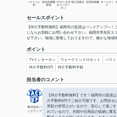
バストイレ
室内洗濯機
TVモニタ付
独立洗面台
浴室乾燥機
オートロッ
別
置場
きインター
ク
ホン
セールスポイント
【仲介手数料無料】福岡市の賃貸はバックアップへ！
しならお気軽にお問い合わせ下さい。福岡市早良区エ
せ下さい。地域に密着しておりますので、確かな地域
ポイント
TVインターホン
ウォークインクロゼット
バスト
仲介手数料0円
仲介手数料半額
担当者のコメント
【仲介手数料無料】です！福岡市の賃貸は
介手数料0円でご紹介可能です。お問合せは【
常駐の管理人がいるので、安心して過ごす
株式会社バ
ックアップ
れているので、衣類や日用品の収納に重宝