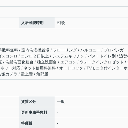
相談
入居可能時期
手数料無料 / 室内洗濯機置場 / フローリング / バルコニー / プロパンガ
/ ガスコンロ / コンロ２口以上 / システムキッチン / バス・トイレ別 / 追
座 / 洗髪洗面化粧台 / 独立洗面台 / エアコン / ウォークインクロゼット /
ターネット対応 / ネット使用料無料 / オートロック / TVモニタ付インターホ
防犯カメラ / 最上階 / 角部屋
一般
賃貸区分
-
更新事務手数料
-
特優賃