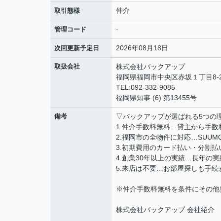
仲介
取引態様
-
管理コード
2026年08月18日
次回更新予定日
取扱会社
株式会社バックアップ
福岡県福岡市中央区赤坂１丁目8-2
TEL:092-332-9085
福岡県知事 (6) 第13455号
備考
▽バックアップが選ばれる5つの
1.仲介手数料無料…貸主から手
2.福岡市の全物件に対応…SUU
3.初期費用のカード払い・分割
4.創業30年以上の実績…長年の
5.来店は不要…お部屋探しも手
※仲介手数料無料を条件にその他
株式会社バックアップ 会社紹介