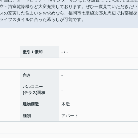
ィ面は、オートロック・TVインターホンなどを設置しているので安全
立・浴室乾燥機など大変充実しております。ぜひ一度見ていただきたい
スの充実した住まいをお求めなら、福岡市七隈線次郎丸周辺でお部屋探
ライフスタイルに合った暮らしが可能です。
- / -
敷引 / 償却
-
向き
バルコニー
-
(テラス)面積
木造
建物構造
アパート
種別