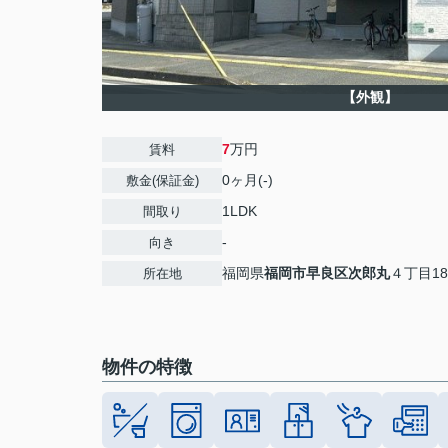
【外観】
7
万円
賃料
0ヶ月(-)
敷金(保証金)
1LDK
間取り
-
向き
福岡県
福岡市早良区
次郎丸
４丁目18
所在地
物件の特徴