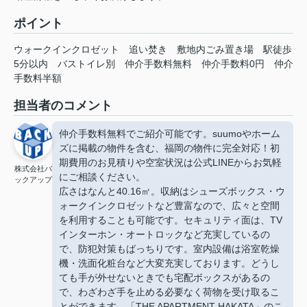
ポイント
ウォークインクロゼット
追い焚き
敷地内ごみ置き場
駅徒歩
5分以内
バストイレ別
仲介手数料無料
仲介手数料0円
仲介
手数料半額
担当者のコメント
仲介手数料無料でご紹介可能です。suumoやホーム
ズに掲載の物件を含む、福岡の物件に完全対応！初
期費用のお見積りや空室状況は公式LINEからお気軽
株式会社バ
にご相談ください。
ックアップ
広さはなんと40.16㎡。収納はシューズボックス・ウ
ォークインクロゼットなど豊富なので、広々と空間
を利用することも可能です。セキュリティ面は、TV
インターホン・オートロックなど充実しているの
で、防犯対策もばっちりです。室内設備は浴室乾燥
機・洗面化粧台など大変充実しております。どうし
ても手が外せないときでも宅配ボックスがあるの
で、わざわざ手を止める必要なく荷物を受け取るこ
とができます。「THE APARTMENT HAKATA」のこ