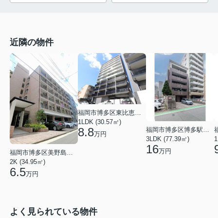
近隣の物件
福岡市博多区東比恵４丁目
1LDK (30.57㎡)
8.8
福岡市博多区博多駅南３丁目
万円
3LDK (77.39㎡)
1
16
万円
福岡市博多区美野島２丁目
2K (34.95㎡)
6.5
万円
よく見られている物件