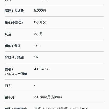
5,000円
管理 / 共益費
0ヶ月(-)
敷金(保証金)
2ヶ月
礼金
- / -
償却 / 敷引
1R
間取り / 詳細
40.16㎡ / -
面積 /
バルコニー面積
-
向き
2018年3月(築8年)
築年月
賃貸マンション / 鉄筋コンクリート
種別 / 建物構造