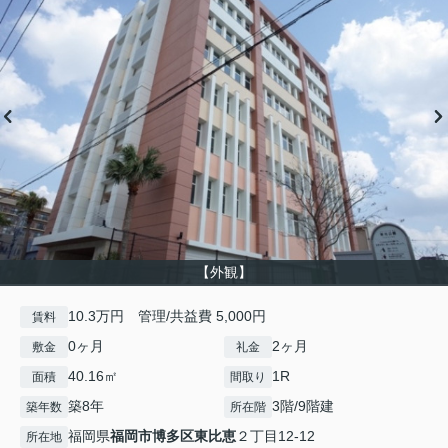
【外観】
10.3万円 管理/共益費 5,000円
賃料
0ヶ月
2ヶ月
敷金
礼金
40.16㎡
1R
面積
間取り
築8年
3階/9階建
築年数
所在階
福岡県
福岡市博多区
東比恵
２丁目12-12
所在地