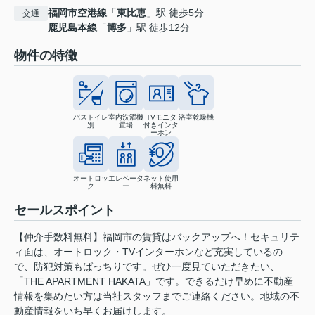
福岡市空港線
「
東比恵
」駅 徒歩5分
交通
鹿児島本線
「
博多
」駅 徒歩12分
物件の特徴
バストイレ
室内洗濯機
TVモニタ
浴室乾燥機
別
置場
付きインタ
ーホン
オートロッ
エレベータ
ネット使用
ク
ー
料無料
セールスポイント
【仲介手数料無料】福岡市の賃貸はバックアップへ！セキュリテ
ィ面は、オートロック・TVインターホンなど充実しているの
で、防犯対策もばっちりです。ぜひ一度見ていただきたい、
「THE APARTMENT HAKATA」です。できるだけ早めに不動産
情報を集めたい方は当社スタッフまでご連絡ください。地域の不
動産情報をいち早くお届けします。