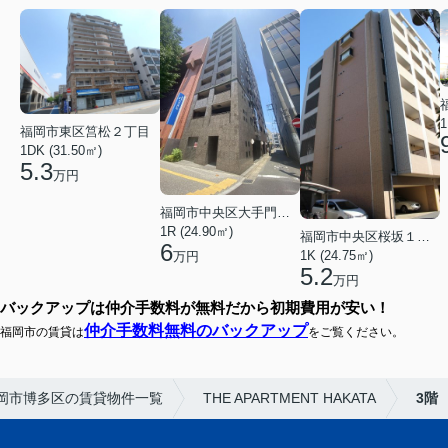
1
福岡市東区筥松２丁目
1DK (31.50㎡)
5.3
万円
福岡市中央区大手門３丁目
1R (24.90㎡)
福岡市中央区桜坂１丁目
6
1K (24.75㎡)
万円
5.2
万円
バックアップは仲介手数料が無料だから初期費用が安い！
仲介手数料無料のバックアップ
福岡市の賃貸は
をご覧ください。
岡市博多区の賃貸物件一覧
THE APARTMENT HAKATA
3階