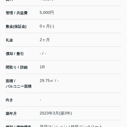
5,000円
管理 / 共益費
0ヶ月(-)
敷金(保証金)
2ヶ月
礼金
- / -
償却 / 敷引
1R
間取り / 詳細
29.75㎡ / -
面積 /
バルコニー面積
-
向き
2023年3月(築3年)
築年月
賃貸マンション / 鉄筋コンクリート