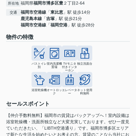
福岡県
福岡市博多区
豊
２丁目2-64
所在地
福岡市空港線
「
東比恵
」駅 徒歩14分
交通
鹿児島本線
「
吉塚
」駅 徒歩21分
福岡市空港線
「
福岡空港
」駅 徒歩28分
物件の特徴
バストイレ
室内洗濯機
TVモニタ
独立洗面台
別
置場
付きインタ
ーホン
浴室乾燥機
オートロッ
エレベータ
ネット使用
ク
ー
料無料
セールスポイント
【仲介手数料無料】福岡市の賃貸はバックアップへ！室内設備は
浴室乾燥機・洗面所独立など大変充実しております。ぜひ一度見
ていただきたい、「LIBTH空港通り」です。福岡市博多区エリア
で新たな生活を始めたいとお考えの方。賃貸のことなら当社にお