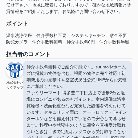
任せ下さい。地域に密着しておりますので、確かな地域情報と賃
貸情報をご紹介いたします。お気軽にお問い合わせ下さい。
ポイント
温水洗浄便座
仲介手数料不要
システムキッチン
敷金不要
防犯カメラ
仲介手数料無料
仲介手数料0円
仲介手数料半額
担当者のコメント
仲介手数料無料でご紹介可能です。suumoやホーム
ズに掲載の物件を含む、福岡の物件に完全対応！初
期費用のお見積りや空室状況は公式LINEからお気軽
株式会社バ
にご相談ください。
ックアップ
ファミリーマート 博多豊二丁目店まで徒歩2分と近
場にコンビニがあるのもポイント。室内設備は浴室
乾燥機・洗面化粧台など充実した設備を備え付けて
います。セキュリティ面は、オートロック・TVイン
ターホンなどを備え付けているので安心して暮らせ
ます。料理中や就寝中のように荷物を直接受け取れ
ないときは、後で宅配ボックスから受け取ることが