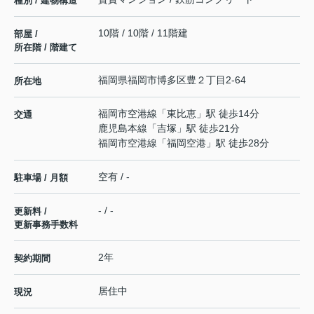
種別 / 建物構造
10階 / 10階 / 11階建
部屋 /
所在階 / 階建て
福岡県
福岡市博多区
豊
２丁目2-64
所在地
福岡市空港線
「
東比恵
」駅 徒歩14分
交通
鹿児島本線
「
吉塚
」駅 徒歩21分
福岡市空港線
「
福岡空港
」駅 徒歩28分
空有 / -
駐車場 / 月額
- / -
更新料 /
更新事務手数料
2年
契約期間
居住中
現況