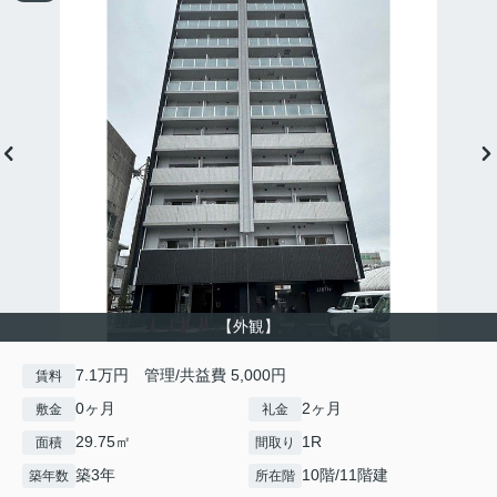
【外観】
7.1万円 管理/共益費 5,000円
賃料
0ヶ月
2ヶ月
敷金
礼金
29.75㎡
1R
面積
間取り
築3年
10階/11階建
築年数
所在階