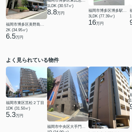
福岡市博多区東比恵４丁目
1LDK (30.57㎡)
8.8
福岡市博多区博多駅南３丁目
万円
3LDK (77.39㎡)
1
16
万円
福岡市博多区美野島２丁目
2K (34.95㎡)
6.5
万円
よく見られている物件
1
福岡市東区筥松２丁目
1DK (31.50㎡)
5.3
万円
福岡市中央区大手門３丁目