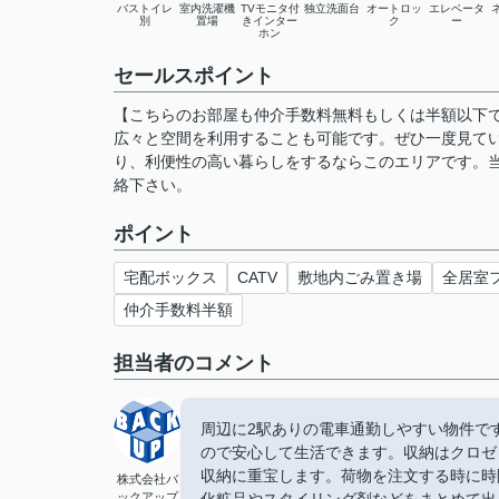
バストイレ
室内洗濯機
TVモニタ付
独立洗面台
オートロッ
エレベータ
別
置場
きインター
ク
ー
ホン
セールスポイント
【こちらのお部屋も仲介手数料無料もしくは半額以下
広々と空間を利用することも可能です。ぜひ一度見て
り、利便性の高い暮らしをするならこのエリアです。
絡下さい。
ポイント
宅配ボックス
CATV
敷地内ごみ置き場
全居室
仲介手数料半額
担当者のコメント
周辺に2駅ありの電車通勤しやすい物件で
ので安心して生活できます。収納はクロゼ
収納に重宝します。荷物を注文する時に時
株式会社バ
ックアップ