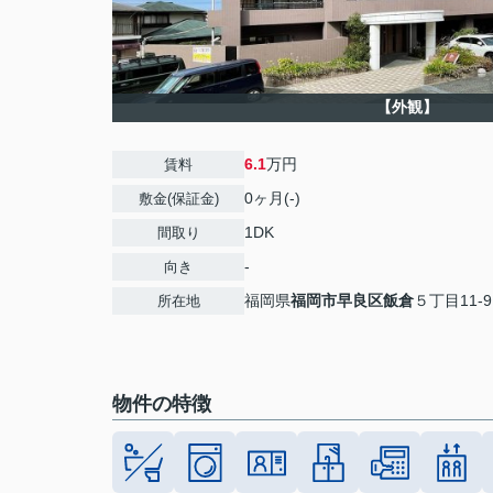
【外観】
6.1
万円
賃料
0ヶ月(-)
敷金(保証金)
1DK
間取り
-
向き
福岡県
福岡市早良区
飯倉
５丁目11-9
所在地
物件の特徴