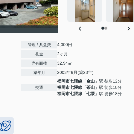
4,000円
管理 / 共益費
2ヶ月
礼金
32.94㎡
専有面積
2003年6月(築23年)
築年月
福岡市七隈線
「
金山
」駅 徒歩12分
福岡市七隈線
「
茶山
」駅 徒歩18分
交通
福岡市七隈線
「
七隈
」駅 徒歩18分