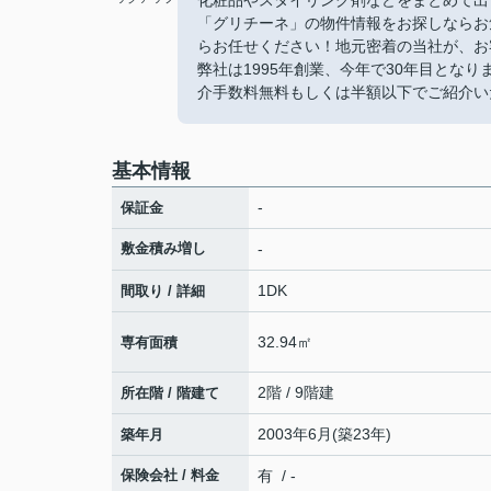
化粧品やスタイリング剤などをまとめて出
「グリチーネ」の物件情報をお探しならお
らお任せください！地元密着の当社が、お
弊社は1995年創業、今年で30年目とな
介手数料無料もしくは半額以下でご紹介い
基本情報
-
保証金
敷金積み増し
-
1DK
間取り / 詳細
32.94㎡
専有面積
2階 / 9階建
所在階 / 階建て
2003年6月(築23年)
築年月
保険会社 / 料金
有 / -