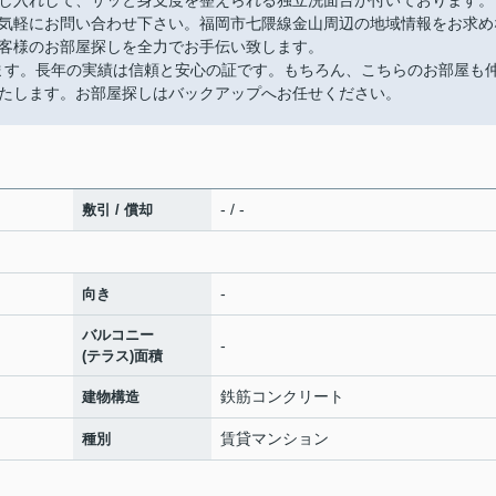
し入れして、サッと身支度を整えられる独立洗面台が付いております。
気軽にお問い合わせ下さい。福岡市七隈線金山周辺の地域情報をお求め
客様のお部屋探しを全力でお手伝い致します。
ります。長年の実績は信頼と安心の証です。もちろん、こちらのお部屋も
たします。お部屋探しはバックアップへお任せください。
- / -
敷引 / 償却
-
向き
バルコニー
-
(テラス)面積
鉄筋コンクリート
建物構造
賃貸マンション
種別