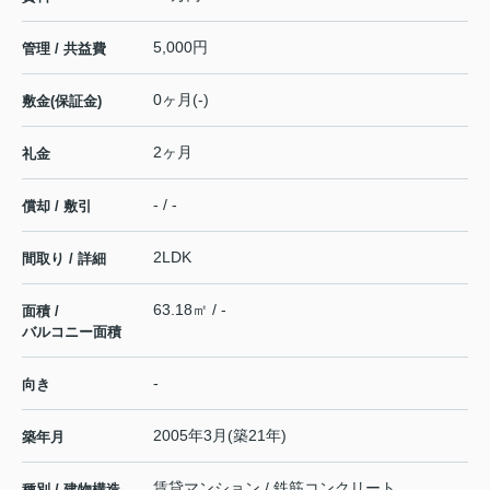
5,000円
管理 / 共益費
0ヶ月(-)
敷金(保証金)
2ヶ月
礼金
- / -
償却 / 敷引
2LDK
間取り / 詳細
63.18㎡ / -
面積 /
バルコニー面積
-
向き
2005年3月(築21年)
築年月
賃貸マンション / 鉄筋コンクリート
種別 / 建物構造