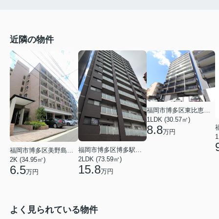
近隣の物件
福岡市博多区東比恵４丁目
1LDK (30.57㎡)
8.8
万円
1
福岡市博多区博多駅南２丁目
福岡市博多区美野島２丁目
2LDK (73.59㎡)
2K (34.95㎡)
15.8
6.5
万円
万円
よく見られている物件