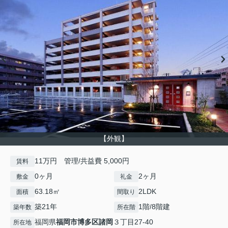
【外観】
11万円 管理/共益費 5,000円
賃料
0ヶ月
2ヶ月
敷金
礼金
63.18㎡
2LDK
面積
間取り
築21年
1階/8階建
築年数
所在階
福岡県
福岡市博多区
諸岡
３丁目27-40
所在地