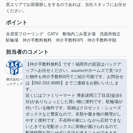
尻エリアでお部屋探しをするのであれば、当社スタッフにお任せ
ください。
ポイント
全居室フローリング
CATV
敷地内ごみ置き場
洗面所独立
駐輪場
仲介手数料無料
仲介手数料0円
仲介手数料半額
担当者のコメント
【仲介手数料無料】です！福岡市の賃貸はバックア
ップへお任せください。suumoやホームズで見つけ
た物件も仲介手数料0円でご紹介可能です。お問合せ
株式会社バ
は【092-332-9085】までご連絡をお願いいたしま
ックアップ
す。
近くにはファミリーマート 博多諸岡三丁目店(徒歩5
分)がありちょっとした買い物に便利です。駐輪場が
付いている物件です。収納はクロゼット・シューズ
ボックスなど豊富なので、衣類や履き物の整理がし
やすく便利です。不在時や家にいながら応対できな
いときでも宅配ボックスに荷物が届けられるので、
配達時間を気にせずに生活を送ることができます。