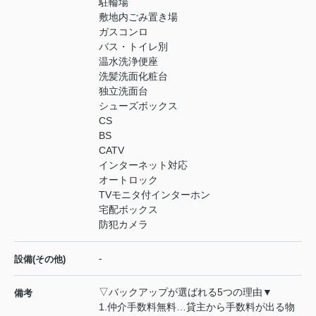
駐輪場
敷地内ごみ置き場
ガスコンロ
バス・トイレ別
温水洗浄便座
洗髪洗面化粧台
独立洗面台
シューズボックス
CS
BS
CATV
インターネット対応
オートロック
TVモニタ付インターホン
宅配ボックス
防犯カメラ
-
設備(その他)
▽バックアップが選ばれる5つの理由▼
備考
1.仲介手数料無料…貸主から手数料が出る物