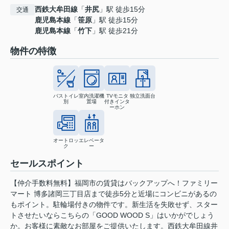
西鉄大牟田線
「
井尻
」駅 徒歩15分
交通
鹿児島本線
「
笹原
」駅 徒歩15分
鹿児島本線
「
竹下
」駅 徒歩21分
物件の特徴
バストイレ
室内洗濯機
TVモニタ
独立洗面台
別
置場
付きインタ
ーホン
オートロッ
エレベータ
ク
ー
セールスポイント
【仲介手数料無料】福岡市の賃貸はバックアップへ！ファミリー
マート 博多諸岡三丁目店まで徒歩5分と近場にコンビニがあるの
もポイント。駐輪場付きの物件です。新生活を失敗せず、スター
トさせたいならこちらの「GOOD WOOD S」はいかがでしょう
か。お客様に素敵なお部屋をご提供いたします。西鉄大牟田線井