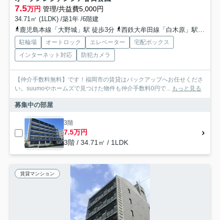
7.5
万円
管理/共益費5,000円
34.71㎡ (1LDK) /築1年 /6階建
鹿児島本線「大野城」駅 徒歩3分
西鉄大牟田線「白木原」駅 徒歩7分
駐輪場
オートロック
エレベーター
宅配ボックス
インターネット対応
防犯カメラ
【仲介手数料無料】です！福岡市の賃貸はバックアップへお任せくださ
い。suumoやホームズで見つけた物件も仲介手数料0円で...
もっと見る
募集中の部屋
3階
7.5万円
3階 / 34.71㎡ / 1LDK
賃貸マンション