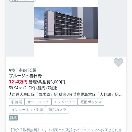
春日市春日公園
ブルージュ春日野
12.4
万円
管理/共益費6,000円
59.94㎡ (2LDK) /新築 /7階建
西鉄大牟田線「白木原」駅 徒歩8分
鹿児島本線「大野城」駅 徒歩3分
駐輪場
オートロック
エレベーター
宅配ボックス
インターネット対応
防犯カメラ
新築
【仲介手数料無料】です！福岡市の賃貸はバックアップへお任せくださ