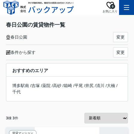
0
お気に入り
春日公園の賃貸物件一覧
春日公園
変更
条件から探す
変更
おすすめのエリア
博多駅南
/
吉塚
/
薬院
/
高砂
/
箱崎
/
平尾
/
井尻
/
清川
/
大楠
/
千代
3
棟
3
件
賃貸マンション