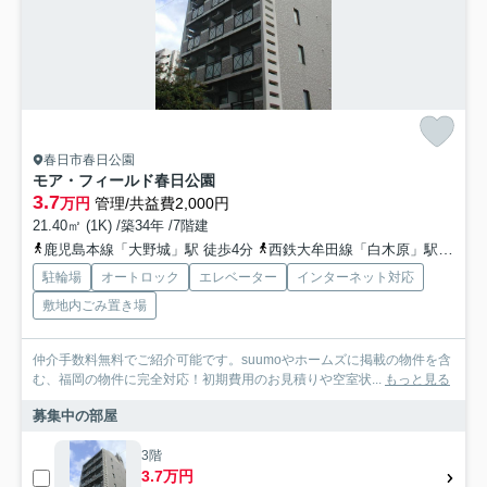
春日市春日公園
モア・フィールド春日公園
3.7
万円
管理/共益費2,000円
21.40㎡ (1K) /築34年 /7階建
鹿児島本線「大野城」駅 徒歩4分
西鉄大牟田線「白木原」駅 徒歩5分
駐輪場
オートロック
エレベーター
インターネット対応
敷地内ごみ置き場
仲介手数料無料でご紹介可能です。suumoやホームズに掲載の物件を含
む、福岡の物件に完全対応！初期費用のお見積りや空室状...
もっと見る
募集中の部屋
3階
3.7万円