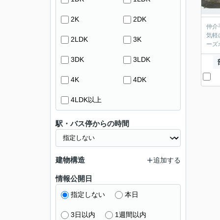
2K
2DK
仲介
気軽
2LDK
3K
ーズ
3DK
3LDK
4K
4DK
4LDK以上
駅・バス停からの時間
建物構造
追加する
情報公開日
指定しない
本日
3日以内
1週間以内