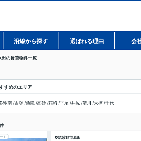
沿線から探す
選ばれる理由
会
原田の賃貸物件一覧
すすめのエリア
多駅南
/
吉塚
/
薬院
/
高砂
/
箱崎
/
平尾
/
井尻
/
清川
/
大楠
/
千代
件
ート
筑紫野市
原田