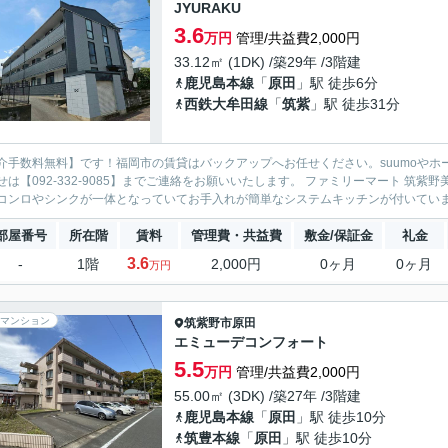
JYURAKU
3.6
万円
管理/共益費2,000円
33.12㎡ (1DK) /築29年 /3階建
鹿児島本線
「
原田
」駅 徒歩6分
西鉄大牟田線
「
筑紫
」駅 徒歩31分
介手数料無料】です！福岡市の賃貸はバックアップへお任せください。suumoやホ
せは【092-332-9085】までご連絡をお願いいたします。 ファミリーマート 筑
コンロやシンクが一体となっていてお手入れが簡単なシステムキッチンが付いています
部屋番号
所在階
賃料
管理費・共益費
敷金/保証金
礼金
3.6
-
1階
2,000円
0ヶ月
0ヶ月
万円
マンション
筑紫野市
原田
エミューデコンフォート
5.5
万円
管理/共益費2,000円
55.00㎡ (3DK) /築27年 /3階建
鹿児島本線
「
原田
」駅 徒歩10分
筑豊本線
「
原田
」駅 徒歩10分