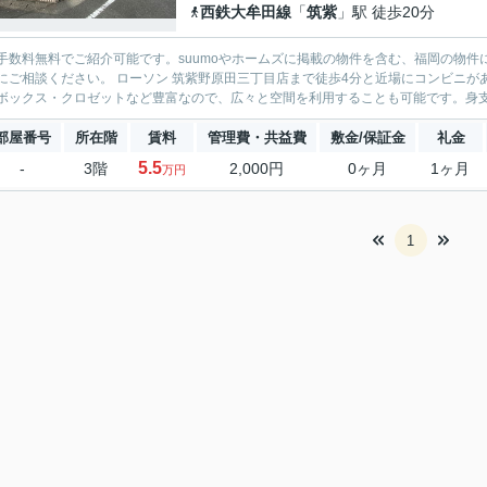
西鉄大牟田線
「
筑紫
」駅 徒歩20分
手数料無料でご紹介可能です。suumoやホームズに掲載の物件を含む、福岡の物件
にご相談ください。 ローソン 筑紫野原田三丁目店まで徒歩4分と近場にコンビニ
ボックス・クロゼットなど豊富なので、広々と空間を利用することも可能です。身支度
部屋番号
所在階
賃料
管理費・共益費
敷金/保証金
礼金
5.5
-
3階
2,000円
0ヶ月
1ヶ月
万円
1