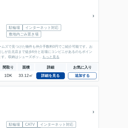
駐輪場
インターネット対応
敷地内ごみ置き場
ームズで見つけた物件も仲介手数料0円でご紹介可能です。お
紫野美しが丘北店まで徒歩6分と近場にコンビニがあるのもポイン
。収納はシューズボッ...
もっと見る
間取り
面積
詳細
お気に入り
1DK
33.12㎡
詳細を見る
追加する
駐輪場
CATV
インターネット対応