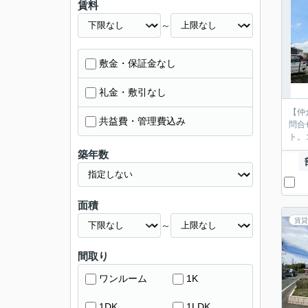
賃料
～
敷金・保証金なし
礼金・敷引なし
【仲
共益費・管理費込み
問合
ト。
築年数
面積
賃貸
～
間取り
ワンルーム
1K
1DK
1LDK