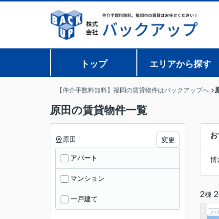
トップ
エリアから探す
｜【仲介手数料無料】福岡の賃貸物件はバックアップへ
原田の賃貸物件一覧
お
原田
変更
アパート
博
マンション
2
2
棟
一戸建て
アパ