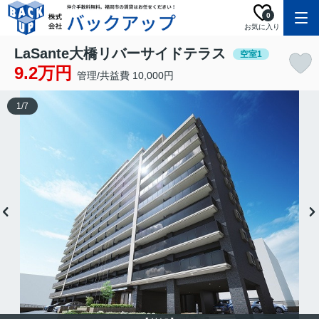
0
お気に入り
LaSante大橋リバーサイドテラス
空室1
9.2万円
管理/共益費 10,000円
1
/
7