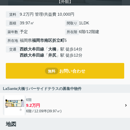
【外観】
9.2万円 管理/共益費 10,000円
賃料
39.97㎡
1LDK
面積
間取り
予定
6階/12階建
築年数
所在階
福岡県
福岡市南区
折立町
5
所在地
西鉄大牟田線
「
大橋
」駅 徒歩14分
交通
西鉄大牟田線
「
井尻
」駅 徒歩12分
お問い合わせ
無料
LaSante大橋リバーサイドテラスの募集中物件
6階
9.2万円
6階 / 12.09坪(39.97㎡)
地図