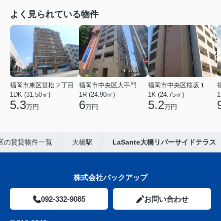
よく見られている物件
福岡市東区筥松２丁目
福岡市中央区大手門３丁目
福岡市中央区桜坂１丁目
1DK (31.50㎡)
1R (24.90㎡)
1K (24.75㎡)
1
5.3
6
5.2
万円
万円
万円
区の賃貸物件一覧
大橋駅
LaSante大橋リバーサイドテラス
株式会社バックアップ
092-332-9085
お問い合わせ