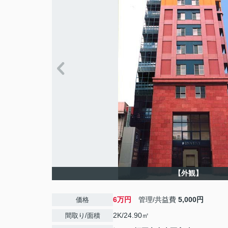
【外観】
6万円
管理/共益費
5,000円
価格
2K/24.90㎡
間取り/面積