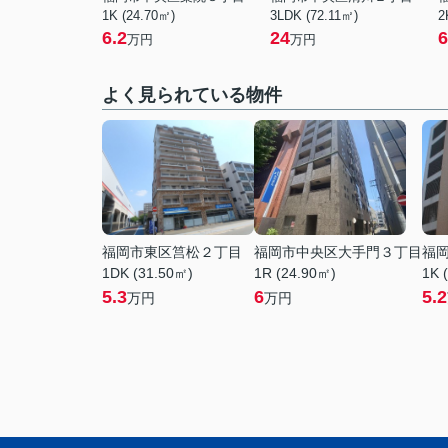
1K (24.70㎡)
3LDK (72.11㎡)
2
6.2
24
6
万円
万円
よく見られている物件
福岡市東区筥松２丁目
福岡市中央区大手門３丁目
福
1DK (31.50㎡)
1R (24.90㎡)
1K 
5.3
6
5.2
万円
万円