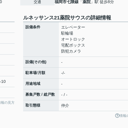
0
福岡市七隈線
「
薬院
」駅 徒歩8分
交通
ルネッサンス21薬院サウスの詳細情報
設備条件
エレベーター
駐輪場
オートロック
宅配ボックス
防犯カメラ
設備(その他)
-
駐車場/月額
-/-
-10
用途地域
-
募集戸数 / 総戸数
- / -
情報の見方
取引態様
仲介
情報