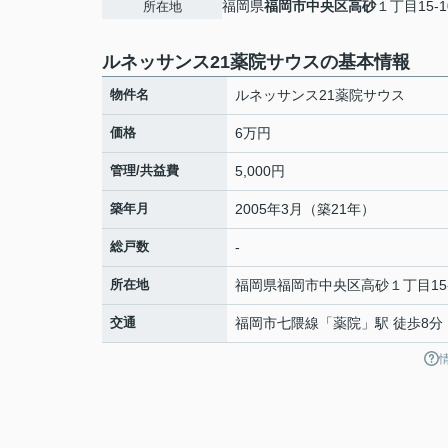
福岡県
福岡市中央区
高砂
１丁目15-1
所在地
ルネッサンス21薬院サウスの基本情報
物件名
ルネッサンス21薬院サウス
価格
6万円
管理/共益費
5,000円
築年月
2005年3月（築21年）
総戸数
-
所在地
福岡県
福岡市中央区
高砂
１丁目15
交通
福岡市七隈線
「
薬院
」駅 徒歩8分