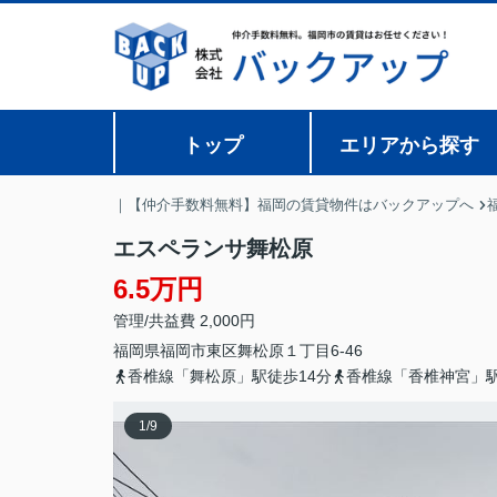
トップ
エリアから探す
｜【仲介手数料無料】福岡の賃貸物件はバックアップへ
エスペランサ舞松原
6.5万円
管理/共益費 2,000円
福岡県
福岡市東区
舞松原
１丁目6-46
香椎線「舞松原」駅徒歩14分
香椎線「香椎神宮」駅
1
/
9