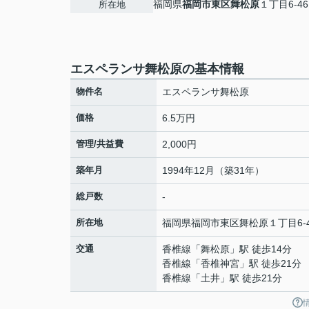
福岡県
福岡市東区
舞松原
１丁目6-46
所在地
エスペランサ舞松原の基本情報
物件名
エスペランサ舞松原
価格
6.5万円
管理/共益費
2,000円
築年月
1994年12月（築31年）
総戸数
-
所在地
福岡県
福岡市東区
舞松原
１丁目6-
交通
香椎線
「
舞松原
」駅 徒歩14分
香椎線
「
香椎神宮
」駅 徒歩21分
香椎線
「
土井
」駅 徒歩21分