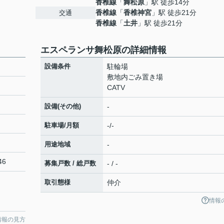
香椎線
「
舞松原
」駅 徒歩14分
香椎線
「
香椎神宮
」駅 徒歩21分
交通
香椎線
「
土井
」駅 徒歩21分
エスペランサ舞松原の詳細情報
設備条件
駐輪場
敷地内ごみ置き場
CATV
設備(その他)
-
駐車場/月額
-/-
用途地域
-
46
募集戸数 / 総戸数
- / -
取引態様
仲介
情報
情報の見方