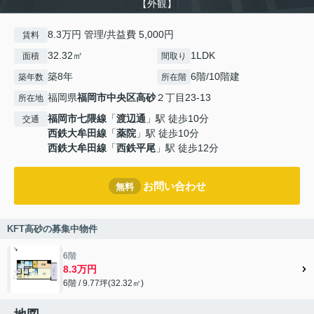
【外観】
8.3万円 管理/共益費 5,000円
賃料
32.32㎡
1LDK
面積
間取り
築8年
6階/10階建
築年数
所在階
福岡県
福岡市中央区
高砂
２丁目23-13
所在地
福岡市七隈線
「
渡辺通
」駅 徒歩10分
交通
西鉄大牟田線
「
薬院
」駅 徒歩10分
西鉄大牟田線
「
西鉄平尾
」駅 徒歩12分
お問い合わせ
無料
KFT高砂の募集中物件
6階
8.3万円
6階 / 9.77坪(32.32㎡)