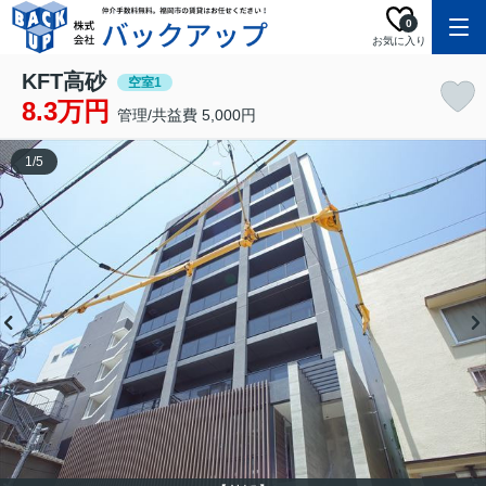
0
お気に入り
KFT高砂
空室1
8.3万円
管理/共益費 5,000円
1
/
5