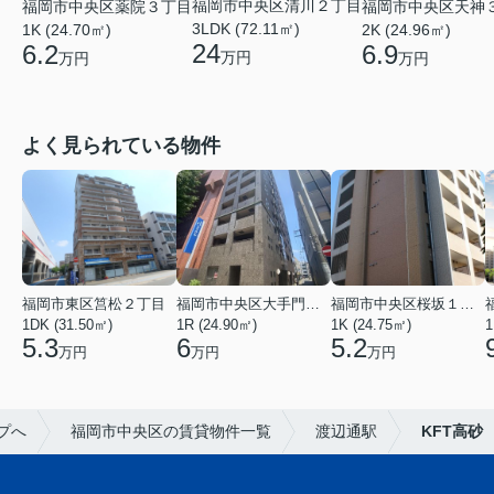
福岡市中央区清川２丁目
福岡市中央区薬院３丁目
福岡市中央区天神
3LDK (72.11㎡)
1K (24.70㎡)
2K (24.96㎡)
24
6.2
6.9
万円
万円
万円
よく見られている物件
福岡市東区筥松２丁目
福岡市中央区大手門３丁目
福岡市中央区桜坂１丁目
1DK (31.50㎡)
1R (24.90㎡)
1K (24.75㎡)
1
5.3
6
5.2
万円
万円
万円
プへ
福岡市中央区の賃貸物件一覧
渡辺通駅
KFT高砂