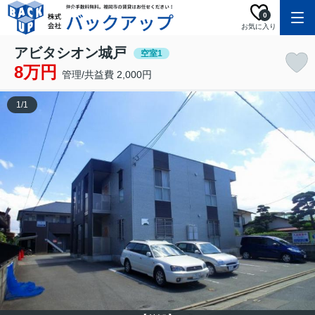
0
お気に入り
アビタシオン城戸
空室1
8万円
管理/共益費 2,000円
1
/
1