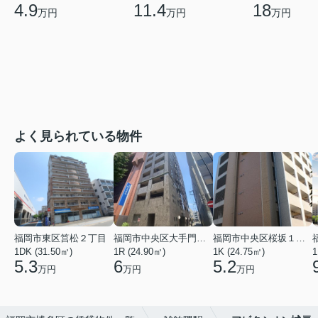
11.4
18
4.9
万円
万円
万円
よく見られている物件
福岡市東区筥松２丁目
福岡市中央区大手門３丁目
福岡市中央区桜坂１丁目
1DK (31.50㎡)
1R (24.90㎡)
1K (24.75㎡)
1
5.3
6
5.2
万円
万円
万円