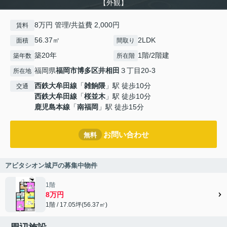
【外観】
8万円 管理/共益費 2,000円
賃料
56.37㎡
2LDK
面積
間取り
築20年
1階/2階建
築年数
所在階
福岡県
福岡市博多区
井相田
３丁目20-3
所在地
西鉄大牟田線
「
雑餉隈
」駅 徒歩10分
交通
西鉄大牟田線
「
桜並木
」駅 徒歩10分
鹿児島本線
「
南福岡
」駅 徒歩15分
お問い合わせ
無料
アビタシオン城戸の募集中物件
1階
8万円
1階 / 17.05坪(56.37㎡)