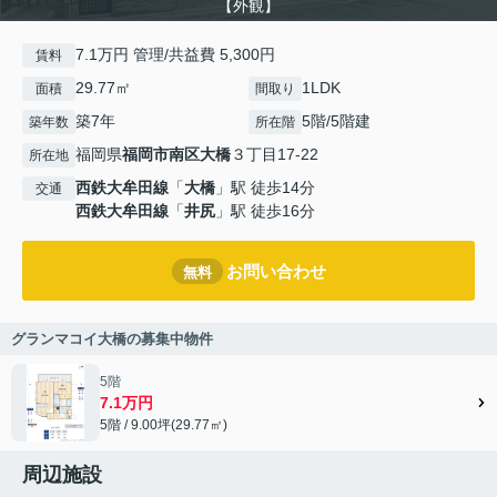
【外観】
7.1万円 管理/共益費 5,300円
賃料
29.77㎡
1LDK
面積
間取り
築7年
5階/5階建
築年数
所在階
福岡県
福岡市南区
大橋
３丁目17-22
所在地
西鉄大牟田線
「
大橋
」駅 徒歩14分
交通
西鉄大牟田線
「
井尻
」駅 徒歩16分
お問い合わせ
無料
グランマコイ大橋の募集中物件
5階
7.1万円
5階 / 9.00坪(29.77㎡)
周辺施設