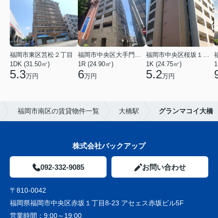
福岡市東区筥松２丁目
福岡市中央区大手門３丁目
福岡市中央区桜坂１丁目
1DK (31.50㎡)
1R (24.90㎡)
1K (24.75㎡)
1
5.3
6
5.2
万円
万円
万円
福岡市南区の賃貸物件一覧
大橋駅
グランマコイ大橋
株式会社バックアップ
092-332-9085
お問い合わせ
〒810-0042
福岡県福岡市中央区赤坂１丁目8-23 アセェス赤坂ビル5F
営業時間：
9:00～19:00