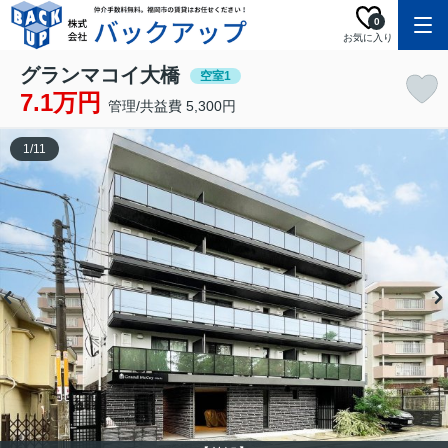
0
お気に入り
グランマコイ大橋
空室1
7.1万円
管理/共益費 5,300円
1
/
11