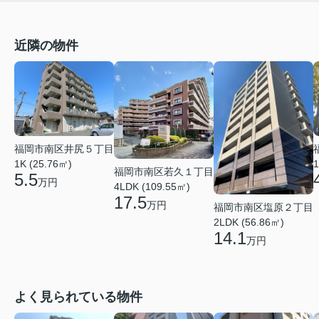
近隣の物件
福岡市南区井尻５丁目
1K (25.76㎡)
1
福岡市南区若久１丁目
5.5
万円
4LDK (109.55㎡)
17.5
万円
福岡市南区塩原２丁目
2LDK (56.86㎡)
14.1
万円
よく見られている物件