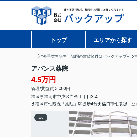
トップ
エリアから探す
｜【仲介手数料無料】福岡の賃貸物件はバックアップへ
アバンス薬院
4.5万円
管理/共益費 3,000円
福岡県
福岡市中央区
白金
１丁目3-4
福岡市七隈線「薬院」駅徒歩4分
福岡市七隈線「渡
1
/
6