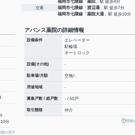
福岡市七隈線
「
薬院
」駅 徒歩4分
福岡市七隈線
「
渡辺通
」駅 徒歩7分
交通
福岡市七隈線
「
薬院大通
」駅 徒歩10分
アバンス薬院の詳細情報
設備条件
エレベーター
駐輪場
オートロック
設備(その他)
-
駐車場/月額
空無/-
用途地域
-
4
募集戸数 / 総戸数
- / 50戸
取引態様
仲介
分
情報
10分
情報の見方