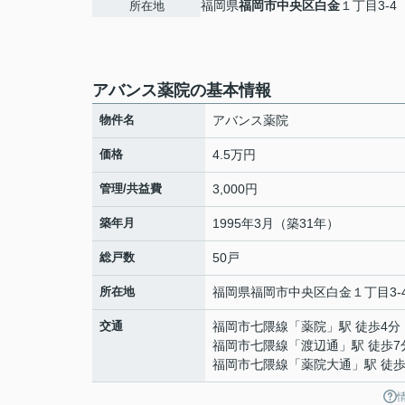
福岡県
福岡市中央区
白金
１丁目3-4
所在地
アバンス薬院の基本情報
物件名
アバンス薬院
価格
4.5万円
管理/共益費
3,000円
築年月
1995年3月（築31年）
総戸数
50戸
所在地
福岡県
福岡市中央区
白金
１丁目3-
交通
福岡市七隈線
「
薬院
」駅 徒歩4分
福岡市七隈線
「
渡辺通
」駅 徒歩7
福岡市七隈線
「
薬院大通
」駅 徒歩