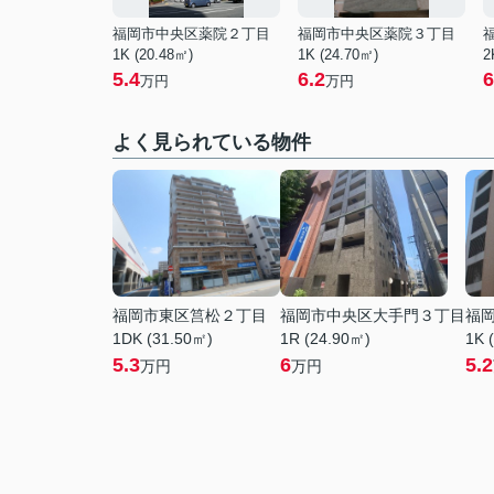
福岡市中央区薬院２丁目
福岡市中央区薬院３丁目
1K (20.48㎡)
1K (24.70㎡)
2
5.4
6.2
6
万円
万円
よく見られている物件
福岡市東区筥松２丁目
福岡市中央区大手門３丁目
福
1DK (31.50㎡)
1R (24.90㎡)
1K 
5.3
6
5.2
万円
万円