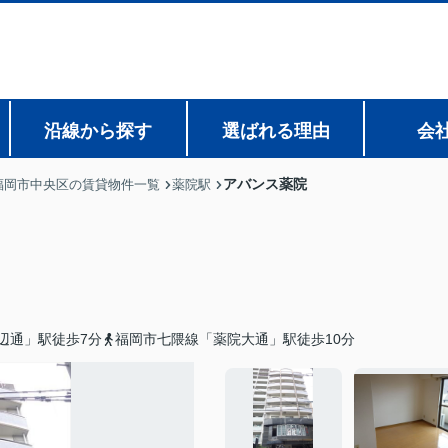
沿線から探す
選ばれる理由
会
アバンス薬院
福岡市中央区の賃貸物件一覧
薬院駅
辺通」駅徒歩7分
福岡市七隈線「薬院大通」駅徒歩10分