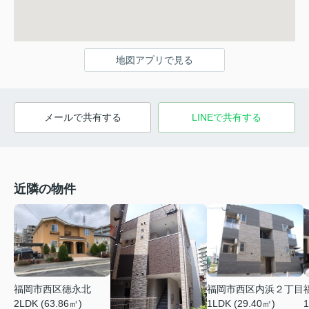
地図アプリで見る
メールで共有する
LINEで共有する
近隣の物件
福岡市西区徳永北
福岡市西区内浜２丁目
2LDK (63.86㎡)
1LDK (29.40㎡)
1