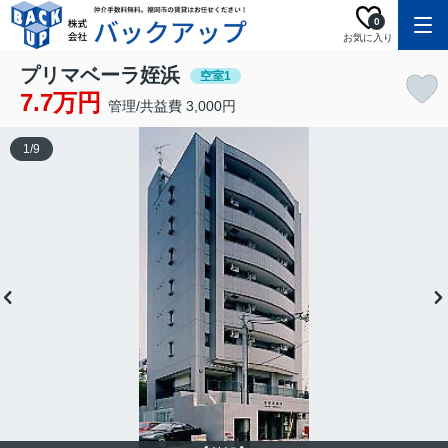
0
お気に入り
プリマベーラ姪浜
空室1
7.7万円
管理/共益費 3,000円
1
/
9