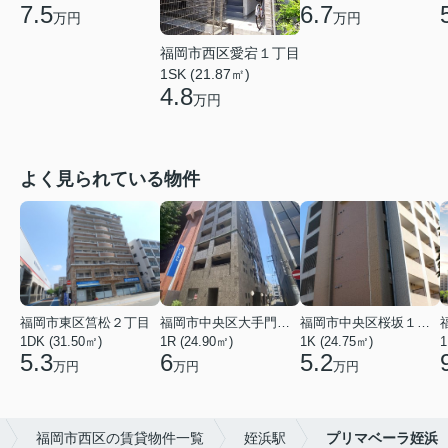
7.5
6.7
万円
万円
福岡市西区愛宕１丁目
1SK (21.87㎡)
4.8
万円
よく見られている物件
福岡市東区筥松２丁目
福岡市中央区大手門３丁目
福岡市中央区桜坂１丁目
1DK (31.50㎡)
1R (24.90㎡)
1K (24.75㎡)
1
5.3
6
5.2
万円
万円
万円
福岡市西区の賃貸物件一覧
姪浜駅
プリマベーラ姪浜