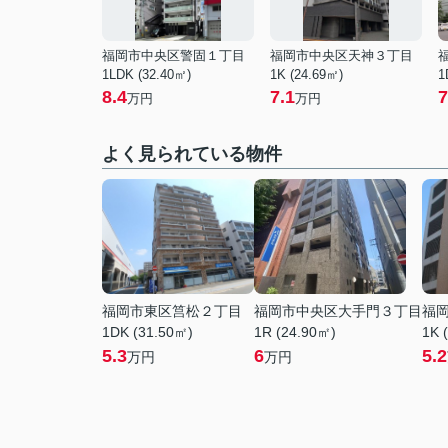
福岡市中央区警固１丁目
福岡市中央区天神３丁目
1LDK (32.40㎡)
1K (24.69㎡)
1
8.4
7.1
7
万円
万円
よく見られている物件
福岡市東区筥松２丁目
福岡市中央区大手門３丁目
福
1DK (31.50㎡)
1R (24.90㎡)
1K 
5.3
6
5.2
万円
万円