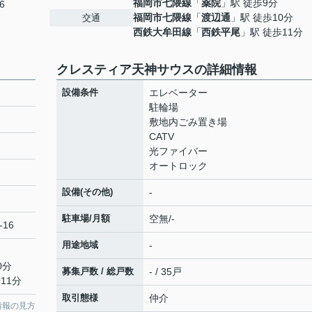
福岡市七隈線
「
薬院
」駅 徒歩9分
6
福岡市七隈線
「
渡辺通
」駅 徒歩10分
交通
西鉄大牟田線
「
西鉄平尾
」駅 徒歩11分
クレスティア天神サウスの詳細情報
設備条件
エレベーター
駐輪場
敷地内ごみ置き場
CATV
光ファイバー
オートロック
設備(その他)
-
駐車場/月額
空無/-
-16
用途地域
-
0分
募集戸数 / 総戸数
- / 35戸
11分
取引態様
仲介
情報の見方