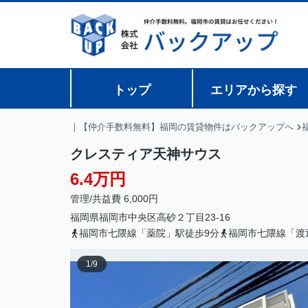
トップ
エリアから探す
｜【仲介手数料無料】福岡の賃貸物件はバックアップへ
クレスティア天神サウス
6.4万円
管理/共益費 6,000円
福岡県
福岡市中央区
高砂
２丁目23-16
福岡市七隈線「薬院」駅徒歩9分
福岡市七隈線「渡
1
/
9