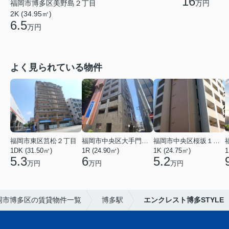
16
福岡市博多区美野島２丁目
万円
2K (34.95㎡)
6.5
万円
よく見られている物件
福岡市東区筥松２丁目
福岡市中央区大手門３丁目
福岡市中央区桜坂１丁目
1DK (31.50㎡)
1R (24.90㎡)
1K (24.75㎡)
1
5.3
6
5.2
万円
万円
万円
岡市博多区の賃貸物件一覧
博多駅
エンクレスト博多STYLE