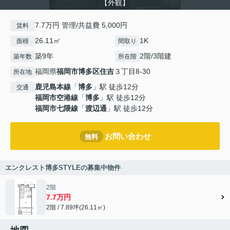
【外観】
7.7万円 管理/共益費 5,000円
賃料
26.11㎡
1K
面積
間取り
築9年
2階/3階建
築年数
所在階
福岡県
福岡市博多区
住吉
３丁目8-30
所在地
鹿児島本線
「
博多
」駅 徒歩12分
交通
福岡市空港線
「
博多
」駅 徒歩12分
福岡市七隈線
「
渡辺通
」駅 徒歩12分
お問い合わせ
無料
エンクレスト博多STYLEの募集中物件
2階
7.7万円
2階 / 7.89坪(26.11㎡)