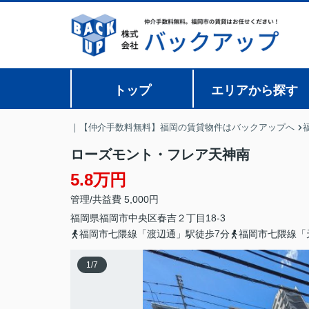
トップ
エリアから探す
｜【仲介手数料無料】福岡の賃貸物件はバックアップへ
ローズモント・フレア天神南
5.8万円
管理/共益費 5,000円
福岡県
福岡市中央区
春吉
２丁目18-3
福岡市七隈線「渡辺通」駅徒歩7分
福岡市七隈線「
1
/
7