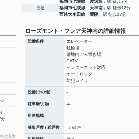
福岡市七隈線
「
渡辺通
」駅 徒歩7分
福岡市七隈線
「
天神南
」駅 徒歩12分
交通
西鉄大牟田線
「
薬院
」駅 徒歩12分
ローズモント・フレア天神南の詳細情報
設備条件
エレベーター
駐輪場
敷地内ごみ置き場
CATV
インターネット対応
オートロック
防犯カメラ
設備(その他)
-
-3
駐車場/月額
-/-
分
用途地域
-
2分
分
募集戸数 / 総戸数
- / 54戸
情報の見方