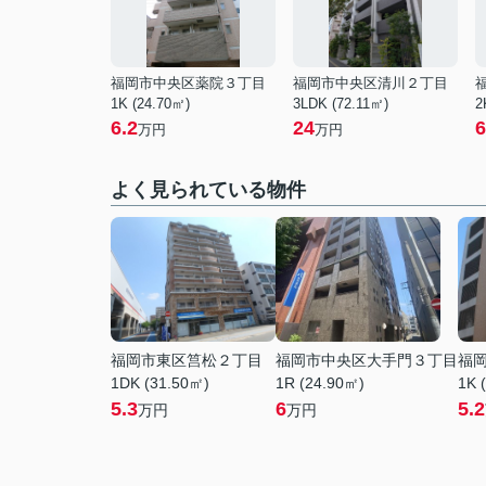
福岡市中央区薬院３丁目
福岡市中央区清川２丁目
1K (24.70㎡)
3LDK (72.11㎡)
2
6.2
24
6
万円
万円
よく見られている物件
福岡市東区筥松２丁目
福岡市中央区大手門３丁目
福
1DK (31.50㎡)
1R (24.90㎡)
1K 
5.3
6
5.2
万円
万円