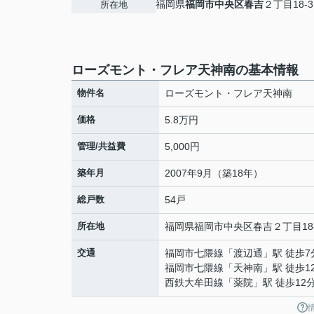
福岡県
福岡市中央区
春吉
２丁目18-3
所在地
ローズモント・フレア天神南の基本情報
物件名
ローズモント・フレア天神南
価格
5.8万円
管理/共益費
5,000円
築年月
2007年9月（築18年）
総戸数
54戸
所在地
福岡県
福岡市中央区
春吉
２丁目18
交通
福岡市七隈線
「
渡辺通
」駅 徒歩7
福岡市七隈線
「
天神南
」駅 徒歩1
西鉄大牟田線
「
薬院
」駅 徒歩12