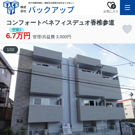
0
お気に入り
コンフォートベネフィスデュオ香椎参道
空室1
6.7万円
管理/共益費 3,000円
1
/
10