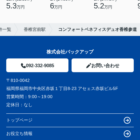
5.3
6
5.2
万円
万円
万円
件一覧
香椎宮前駅
コンフォートベネフィスデュオ香椎参道
株式会社バックアップ
092-332-9085
お問い合わせ
〒810-0042
福岡県福岡市中央区赤坂１丁目8-23 アセェス赤坂ビル5F
営業時間：
9:00～19:00
定休日：
なし
トップページ
お役立ち情報