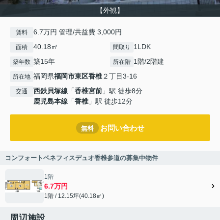
【外観】
6.7万円 管理/共益費 3,000円
賃料
40.18㎡
1LDK
面積
間取り
築15年
1階/2階建
築年数
所在階
福岡県
福岡市東区
香椎
２丁目3-16
所在地
西鉄貝塚線
「
香椎宮前
」駅 徒歩8分
交通
鹿児島本線
「
香椎
」駅 徒歩12分
お問い合わせ
無料
コンフォートベネフィスデュオ香椎参道の募集中物件
1階
6.7万円
1階 / 12.15坪(40.18㎡)
周辺施設