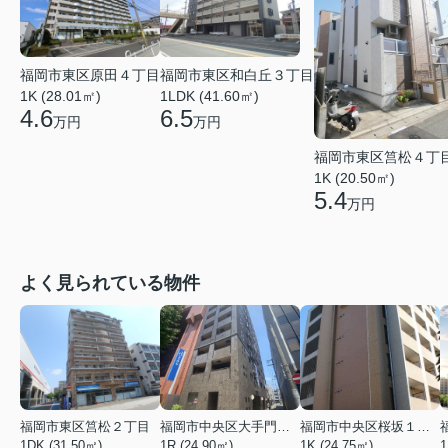
福岡市東区原田４丁目
福岡市東区和白丘３丁目
1K (28.01㎡)
1LDK (41.60㎡)
4.6
6.5
万円
万円
福岡市東区筥松４丁
1K (20.50㎡)
5.4
万円
よく見られている物件
福岡市東区筥松２丁目
福岡市中央区大手門３丁目
福岡市中央区桜坂１丁目
1DK (31.50㎡)
1R (24.90㎡)
1K (24.75㎡)
1