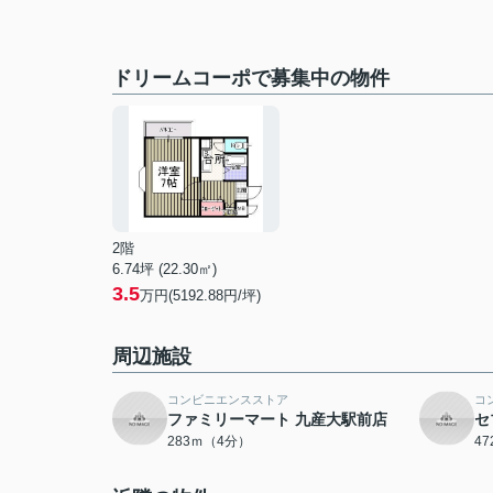
ドリームコーポで募集中の物件
2階
6.74坪 (22.30㎡)
3.5
万円(5192.88円/坪)
周辺施設
コンビニエンスストア
コ
ファミリーマート 九産大駅前店
セ
283ｍ（4分）
4