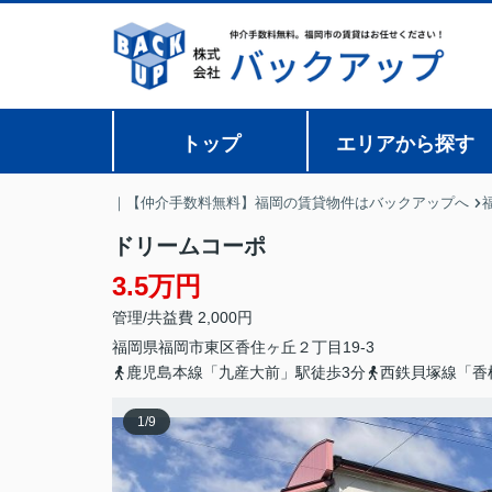
トップ
エリアから探す
｜【仲介手数料無料】福岡の賃貸物件はバックアップへ
ドリームコーポ
3.5万円
管理/共益費 2,000円
福岡県
福岡市東区
香住ヶ丘
２丁目19-3
鹿児島本線「九産大前」駅徒歩3分
西鉄貝塚線「香
1
/
9