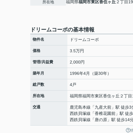
福岡県
福岡市東区
香住ヶ丘
２丁目19
所在地
ドリームコーポの基本情報
物件名
ドリームコーポ
価格
3.5万円
管理/共益費
2,000円
築年月
1996年4月（築30年）
総戸数
4戸
所在地
福岡県
福岡市東区
香住ヶ丘
２丁目1
交通
鹿児島本線
「
九産大前
」駅 徒歩3
西鉄貝塚線
「
香椎花園前
」駅 徒歩
西鉄貝塚線
「
唐の原
」駅 徒歩14