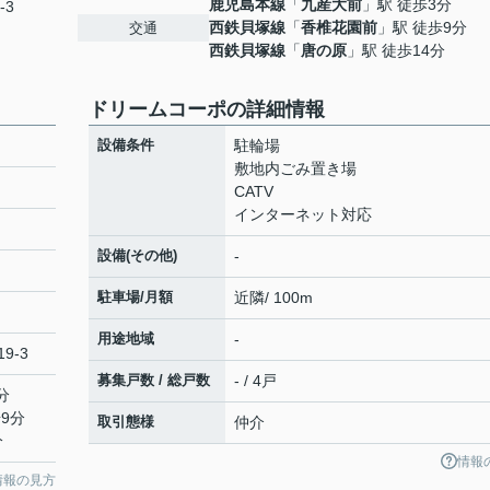
鹿児島本線
「
九産大前
」駅 徒歩3分
-3
西鉄貝塚線
「
香椎花園前
」駅 徒歩9分
交通
西鉄貝塚線
「
唐の原
」駅 徒歩14分
ドリームコーポの詳細情報
設備条件
駐輪場
敷地内ごみ置き場
CATV
インターネット対応
設備(その他)
-
駐車場/月額
近隣/ 100m
用途地域
-
9-3
募集戸数 / 総戸数
- / 4戸
分
9分
取引態様
仲介
分
情報
情報の見方