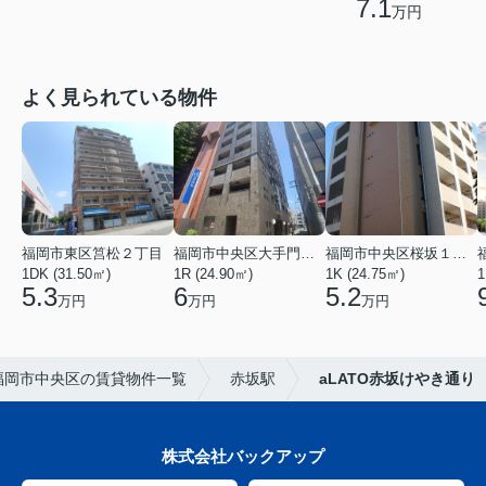
7.1
万円
よく見られている物件
福岡市東区筥松２丁目
福岡市中央区大手門３丁目
福岡市中央区桜坂１丁目
1DK (31.50㎡)
1R (24.90㎡)
1K (24.75㎡)
1
5.3
6
5.2
万円
万円
万円
福岡市中央区の賃貸物件一覧
赤坂駅
aLATO赤坂けやき通り
株式会社バックアップ