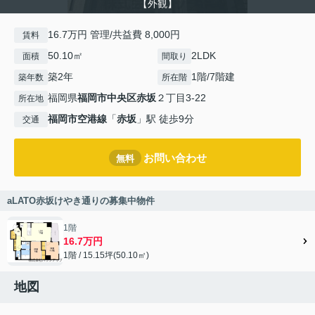
【外観】
16.7万円 管理/共益費 8,000円
賃料
50.10㎡
2LDK
面積
間取り
築2年
1階/7階建
築年数
所在階
福岡県
福岡市中央区
赤坂
２丁目3-22
所在地
福岡市空港線
「
赤坂
」駅 徒歩9分
交通
お問い合わせ
無料
aLATO赤坂けやき通りの募集中物件
1階
16.7万円
1階 / 15.15坪(50.10㎡)
地図