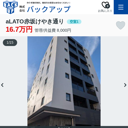
0
お気に入り
aLATO赤坂けやき通り
空室1
16.7万円
管理/共益費 8,000円
1
/
15