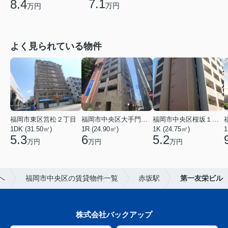
7.1
8.4
万円
万円
よく見られている物件
福岡市東区筥松２丁目
福岡市中央区大手門３丁目
福岡市中央区桜坂１丁目
1DK (31.50㎡)
1R (24.90㎡)
1K (24.75㎡)
1
5.3
6
5.2
万円
万円
万円
へ
福岡市中央区の賃貸物件一覧
赤坂駅
第一友栄ビル
株式会社バックアップ