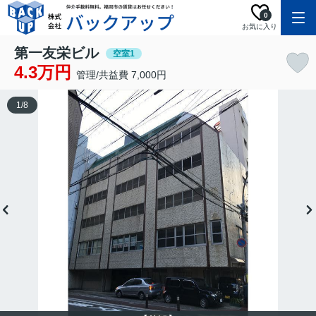
0
お気に入り
第一友栄ビル
空室1
4.3万円
管理/共益費 7,000円
1
/
8