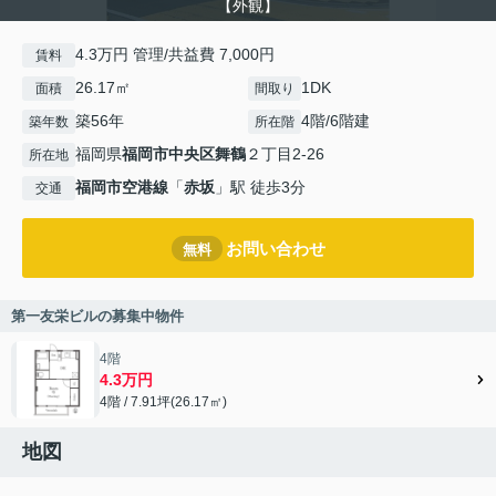
【外観】
4.3万円 管理/共益費 7,000円
賃料
26.17㎡
1DK
面積
間取り
築56年
4階/6階建
築年数
所在階
福岡県
福岡市中央区
舞鶴
２丁目2-26
所在地
福岡市空港線
「
赤坂
」駅 徒歩3分
交通
お問い合わせ
無料
第一友栄ビルの募集中物件
4階
4.3万円
4階 / 7.91坪(26.17㎡)
地図