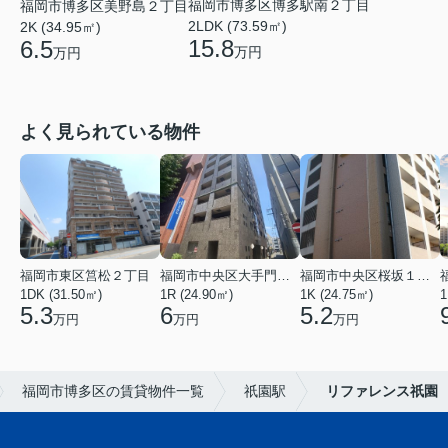
福岡市博多区博多駅南２丁目
福岡市博多区美野島２丁目
2LDK (73.59㎡)
2K (34.95㎡)
15.8
6.5
万円
万円
よく見られている物件
福岡市東区筥松２丁目
福岡市中央区大手門３丁目
福岡市中央区桜坂１丁目
1DK (31.50㎡)
1R (24.90㎡)
1K (24.75㎡)
1
5.3
6
5.2
万円
万円
万円
福岡市博多区の賃貸物件一覧
祇園駅
リファレンス祇園