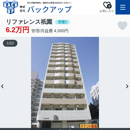
0
お気に入り
リファレンス祇園
空室1
6.2万円
管理/共益費 4,000円
1
/
10