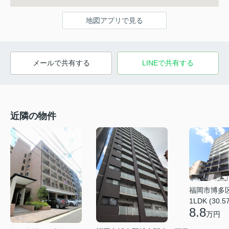
地図アプリで見る
メールで共有する
LINEで共有する
近隣の物件
福岡市博多
1LDK (30.5
8.8
万円