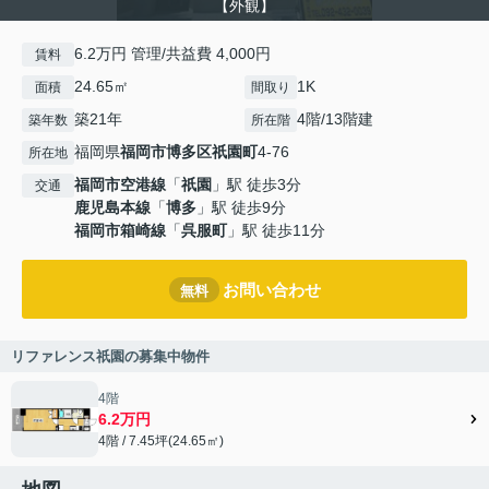
【外観】
6.2万円 管理/共益費 4,000円
賃料
24.65㎡
1K
面積
間取り
築21年
4階/13階建
築年数
所在階
福岡県
福岡市博多区
祇園町
4-76
所在地
福岡市空港線
「
祇園
」駅 徒歩3分
交通
鹿児島本線
「
博多
」駅 徒歩9分
福岡市箱崎線
「
呉服町
」駅 徒歩11分
お問い合わせ
無料
リファレンス祇園の募集中物件
4階
6.2万円
4階 / 7.45坪(24.65㎡)