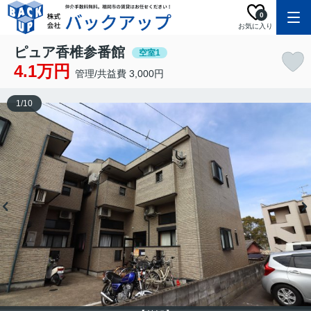
0
お気に入り
ピュア香椎参番館
空室1
4.1万円
管理/共益費 3,000円
1
/
10