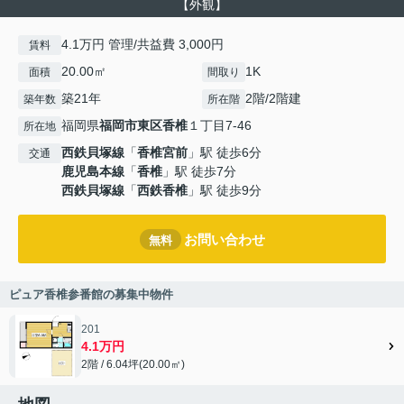
【外観】
4.1万円 管理/共益費 3,000円
賃料
20.00㎡
1K
面積
間取り
築21年
2階/2階建
築年数
所在階
福岡県
福岡市東区
香椎
１丁目7-46
所在地
西鉄貝塚線
「
香椎宮前
」駅 徒歩6分
交通
鹿児島本線
「
香椎
」駅 徒歩7分
西鉄貝塚線
「
西鉄香椎
」駅 徒歩9分
お問い合わせ
無料
ピュア香椎参番館の募集中物件
201
4.1万円
2階 / 6.04坪(20.00㎡)