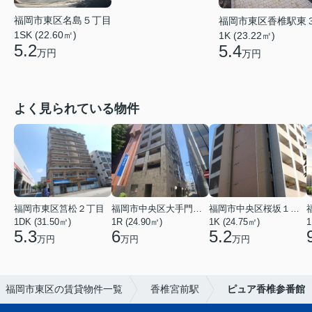
福岡市東区名島５丁目
福岡市東区香椎駅東
1SK (22.60㎡)
1K (23.22㎡)
5.2
5.4
万円
万円
よく見られている物件
福岡市東区筥松２丁目
福岡市中央区大手門３丁目
福岡市中央区桜坂１丁目
1DK (31.50㎡)
1R (24.90㎡)
1K (24.75㎡)
1
5.3
6
5.2
万円
万円
万円
福岡市東区の賃貸物件一覧
香椎宮前駅
ピュア香椎参番館