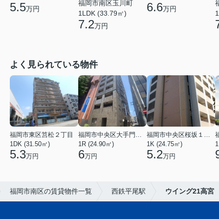
福岡市南区玉川町
5.5
6.6
万円
万円
1LDK (33.79㎡)
1
7.2
万円
よく見られている物件
福岡市東区筥松２丁目
福岡市中央区大手門３丁目
福岡市中央区桜坂１丁目
1DK (31.50㎡)
1R (24.90㎡)
1K (24.75㎡)
1
5.3
6
5.2
万円
万円
万円
福岡市南区の賃貸物件一覧
西鉄平尾駅
ウイング21高宮