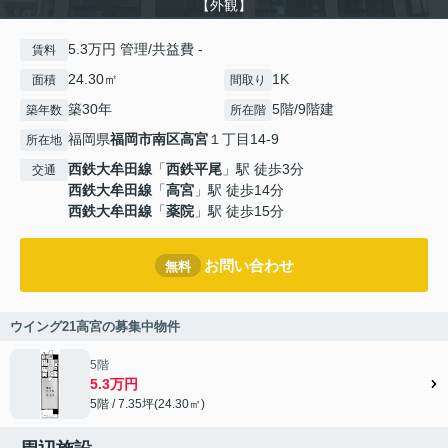
【外観】
5.3万円 管理/共益費 -
賃料
24.30㎡
1K
面積
間取り
築30年
5階/9階建
築年数
所在階
福岡県
福岡市南区
高宮
１丁目14-9
所在地
西鉄大牟田線
「
西鉄平尾
」駅 徒歩3分
交通
西鉄大牟田線
「
高宮
」駅 徒歩14分
西鉄大牟田線
「
薬院
」駅 徒歩15分
お問い合わせ
無料
ウイング21高宮の募集中物件
5階
5.3万円
5階 / 7.35坪(24.30㎡)