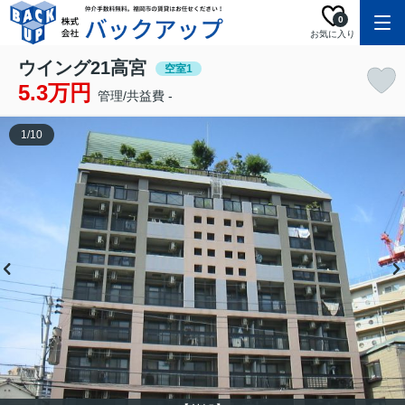
0
お気に入り
ウイング21高宮
空室1
5.3万円
管理/共益費 -
1
/
10