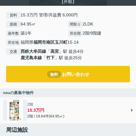
【外観】
15.3万円 管理/共益費 6,000円
賃料
64.95㎡
2LDK
面積
間取り
築1年
2階/9階建
築年数
所在階
福岡県
福岡市南区
玉川町
15-14
所在地
西鉄大牟田線
「
高宮
」駅 徒歩4分
交通
鹿児島本線
「
竹下
」駅 徒歩25分
お問い合わせ
無料
neuの募集中物件
2階
15.3万円
2階 / 19.64坪(64.95㎡)
周辺施設