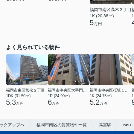
福岡市南区高木３丁目
1K (20.88㎡)
1
5
万円
よく見られている物件
福岡市東区筥松２丁目
福岡市中央区大手門３丁目
福岡市中央区桜坂１丁目
1DK (31.50㎡)
1R (24.90㎡)
1K (24.75㎡)
1
5.3
6
5.2
万円
万円
万円
ックアップへ
福岡市南区の賃貸物件一覧
高宮駅
neu