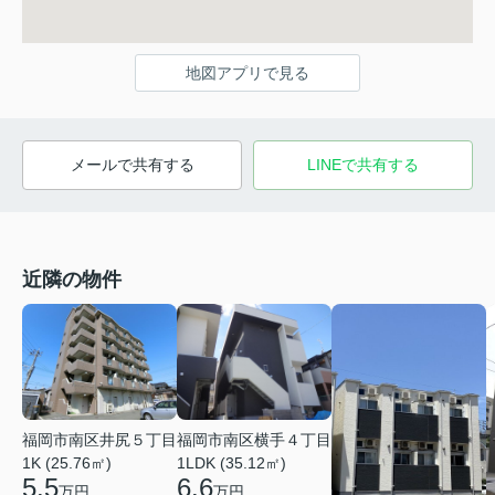
地図アプリで見る
メールで共有する
LINEで共有する
近隣の物件
福岡市南区井尻５丁目
福岡市南区横手４丁目
1K (25.76㎡)
1LDK (35.12㎡)
5.5
6.6
万円
万円