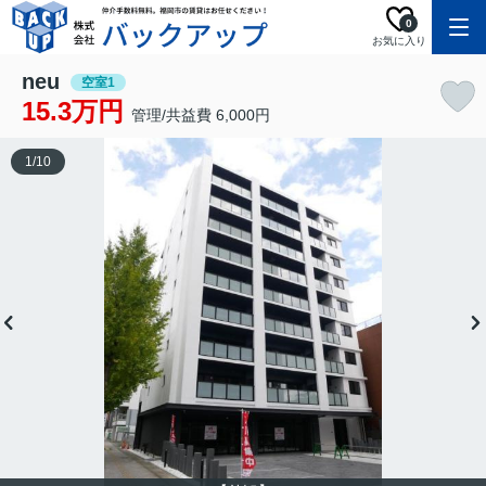
0
お気に入り
neu
空室1
15.3万円
管理/共益費 6,000円
1
/
10