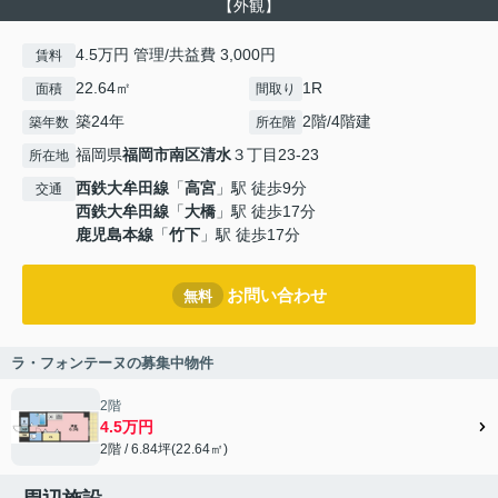
【外観】
4.5万円 管理/共益費 3,000円
賃料
22.64㎡
1R
面積
間取り
築24年
2階/4階建
築年数
所在階
福岡県
福岡市南区
清水
３丁目23-23
所在地
西鉄大牟田線
「
高宮
」駅 徒歩9分
交通
西鉄大牟田線
「
大橋
」駅 徒歩17分
鹿児島本線
「
竹下
」駅 徒歩17分
お問い合わせ
無料
ラ・フォンテーヌの募集中物件
2階
4.5万円
2階 / 6.84坪(22.64㎡)