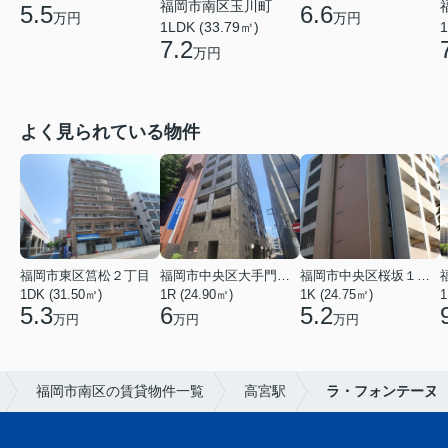
福岡市南区玉川町
5.5
6.6
万円
万円
1LDK (33.79㎡)
1
7.2
万円
よく見られている物件
福岡市東区筥松２丁目
福岡市中央区大手門３丁目
福岡市中央区桜坂１丁目
1DK (31.50㎡)
1R (24.90㎡)
1K (24.75㎡)
1
5.3
6
5.2
万円
万円
万円
福岡市南区の賃貸物件一覧
高宮駅
ラ・フォンテーヌ