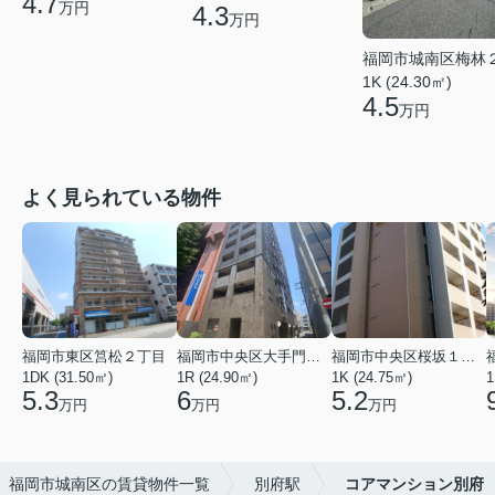
4.7
万円
4.3
万円
福岡市城南区梅林
1K (24.30㎡)
4.5
万円
よく見られている物件
福岡市東区筥松２丁目
福岡市中央区大手門３丁目
福岡市中央区桜坂１丁目
1DK (31.50㎡)
1R (24.90㎡)
1K (24.75㎡)
1
5.3
6
5.2
万円
万円
万円
福岡市城南区の賃貸物件一覧
別府駅
コアマンション別府