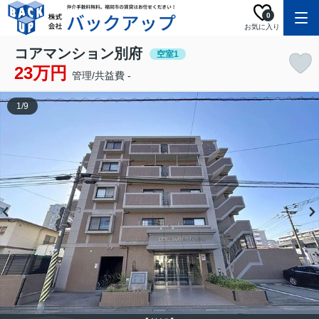
0
お気に入り
コアマンション別府
空室1
23万円
管理/共益費 -
1
/
9