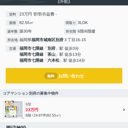
【外観】
23万円 管理/共益費 -
賃料
82.55㎡
3LDK
面積
間取り
築30年
6階/6階建
築年数
所在階
福岡県
福岡市城南区
別府
３丁目16-15
所在地
福岡市七隈線
「
別府
」駅 徒歩3分
交通
福岡市七隈線
「
茶山
」駅 徒歩13分
福岡市七隈線
「
六本松
」駅 徒歩14分
お問い合わせ
無料
コアマンション別府の募集中物件
6階
23万円
6階 / 24.97坪(82.55㎡)