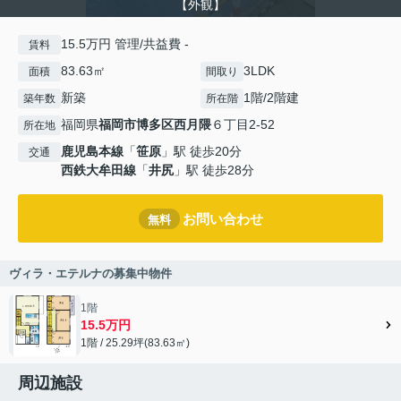
【外観】
15.5万円 管理/共益費 -
賃料
83.63㎡
3LDK
面積
間取り
新築
1階/2階建
築年数
所在階
福岡県
福岡市博多区
西月隈
６丁目2-52
所在地
鹿児島本線
「
笹原
」駅 徒歩20分
交通
西鉄大牟田線
「
井尻
」駅 徒歩28分
お問い合わせ
無料
ヴィラ・エテルナの募集中物件
1階
15.5万円
1階 / 25.29坪(83.63㎡)
周辺施設