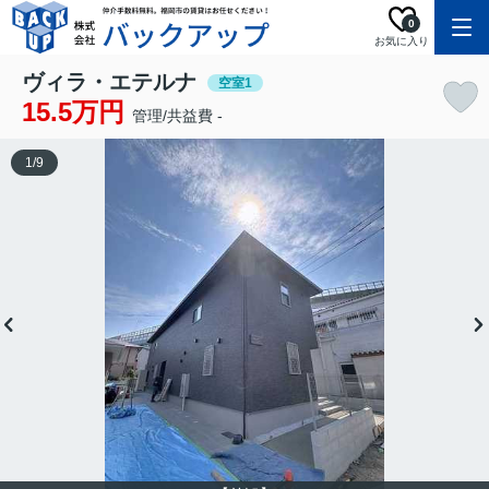
0
お気に入り
ヴィラ・エテルナ
空室1
15.5万円
管理/共益費 -
1
/
9