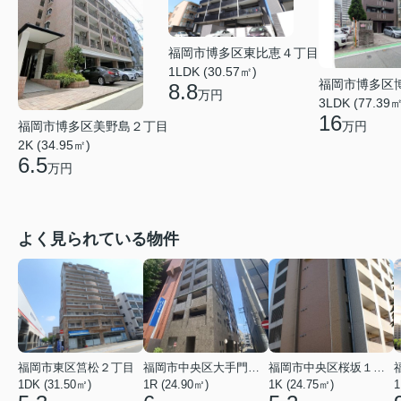
福岡市博多区東比恵４丁目
1LDK (30.57㎡)
福岡市博多区
8.8
万円
3LDK (77.39㎡
16
福岡市博多区美野島２丁目
万円
2K (34.95㎡)
6.5
万円
よく見られている物件
福岡市東区筥松２丁目
福岡市中央区大手門３丁目
福岡市中央区桜坂１丁目
1DK (31.50㎡)
1R (24.90㎡)
1K (24.75㎡)
1