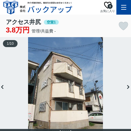
0
お気に入り
アクセス井尻
空室1
3.8万円
管理/共益費 -
1
/
10