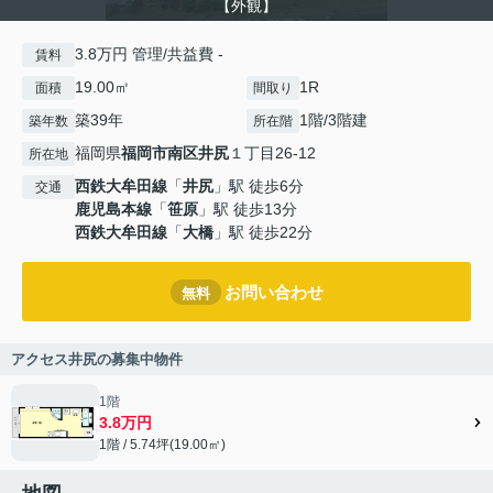
【外観】
3.8万円 管理/共益費 -
賃料
19.00㎡
1R
面積
間取り
築39年
1階/3階建
築年数
所在階
福岡県
福岡市南区
井尻
１丁目26-12
所在地
西鉄大牟田線
「
井尻
」駅 徒歩6分
交通
鹿児島本線
「
笹原
」駅 徒歩13分
西鉄大牟田線
「
大橋
」駅 徒歩22分
お問い合わせ
無料
アクセス井尻の募集中物件
1階
3.8万円
1階 / 5.74坪(19.00㎡)