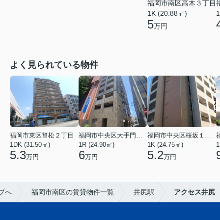
福岡市南区高木３丁目
1K (20.88㎡)
1
5
万円
よく見られている物件
福岡市東区筥松２丁目
福岡市中央区大手門３丁目
福岡市中央区桜坂１丁目
1DK (31.50㎡)
1R (24.90㎡)
1K (24.75㎡)
1
5.3
6
5.2
万円
万円
万円
プへ
福岡市南区の賃貸物件一覧
井尻駅
アクセス井尻