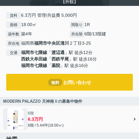
【外観】
6.3万円 管理/共益費 5,000円
賃料
18.00㎡
1R
面積
間取り
築4年
6階/13階建
築年数
所在階
福岡県
福岡市中央区
清川
２丁目3-25
所在地
福岡市七隈線
「
渡辺通
」駅 徒歩12分
交通
西鉄大牟田線
「
西鉄平尾
」駅 徒歩16分
福岡市七隈線
「
薬院
」駅 徒歩16分
お問い合わせ
無料
MODERN PALAZZO 天神南Ⅱの募集中物件
6階
6.3万円
6階 / 5.44坪(18.00㎡)