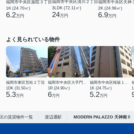
福岡市中央区清川２丁目
福岡市中央区薬院３丁目
福岡市中央区天神
3LDK (72.11㎡)
1K (24.70㎡)
2K (24.96㎡)
24
6.2
6.9
万円
万円
万円
よく見られている物件
福岡市東区筥松２丁目
福岡市中央区大手門３丁目
福岡市中央区桜坂１丁目
1DK (31.50㎡)
1R (24.90㎡)
1K (24.75㎡)
1
5.3
6
5.2
万円
万円
万円
区の賃貸物件一覧
渡辺通駅
MODERN PALAZZO 天神南Ⅱ