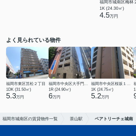
福岡市城南区梅林
1K (24.30㎡)
4.5
万円
よく見られている物件
福岡市東区筥松２丁目
福岡市中央区大手門３丁目
福岡市中央区桜坂１丁目
1DK (31.50㎡)
1R (24.90㎡)
1K (24.75㎡)
1
5.3
6
5.2
万円
万円
万円
福岡市城南区の賃貸物件一覧
茶山駅
ベアトリーチェ城南