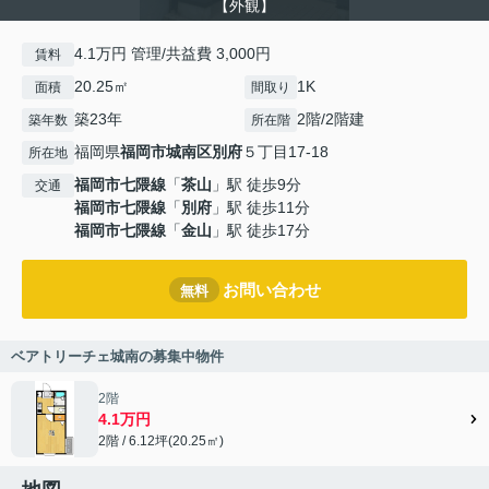
【外観】
4.1万円 管理/共益費 3,000円
賃料
20.25㎡
1K
面積
間取り
築23年
2階/2階建
築年数
所在階
福岡県
福岡市城南区
別府
５丁目17-18
所在地
福岡市七隈線
「
茶山
」駅 徒歩9分
交通
福岡市七隈線
「
別府
」駅 徒歩11分
福岡市七隈線
「
金山
」駅 徒歩17分
お問い合わせ
無料
ベアトリーチェ城南の募集中物件
2階
4.1万円
2階 / 6.12坪(20.25㎡)