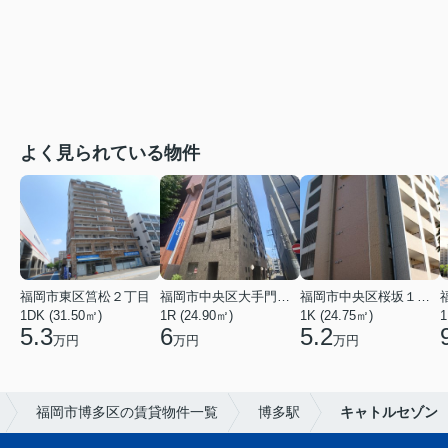
よく見られている物件
福岡市東区筥松２丁目
福岡市中央区大手門３丁目
福岡市中央区桜坂１丁目
1DK (31.50㎡)
1R (24.90㎡)
1K (24.75㎡)
1
5.3
6
5.2
万円
万円
万円
福岡市博多区の賃貸物件一覧
博多駅
キャトルセゾン