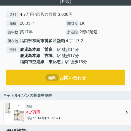
【外観】
4.7万円 管理/共益費 3,000円
賃料
20.33㎡
1K
面積
間取り
築17年
2階/2階建
築年数
所在階
福岡県
福岡市博多区
堅粕
４丁目7-2
所在地
鹿児島本線
「
博多
」駅 徒歩14分
交通
鹿児島本線
「
吉塚
」駅 徒歩17分
福岡市空港線
「
東比恵
」駅 徒歩15分
お問い合わせ
無料
キャトルセゾンの募集中物件
2階
4.7万円
2階 / 6.14坪(20.33㎡)