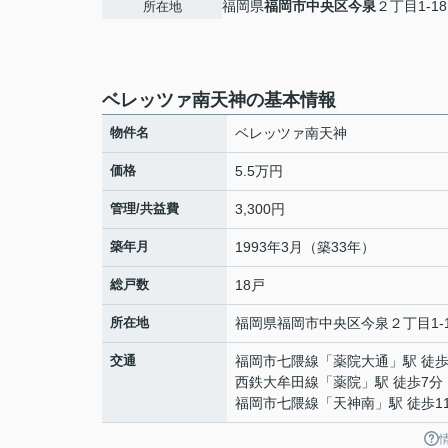
福岡県
福岡市中央区
今泉
２丁目1-18
所在地
ベレッツァ南天神の基本情報
物件名
ベレッツァ南天神
価格
5.5万円
管理/共益費
3,300円
築年月
1993年3月（築33年）
総戸数
18戸
所在地
福岡県
福岡市中央区
今泉
２丁目1-
交通
福岡市七隈線
「
薬院大通
」駅 徒歩
西鉄大牟田線
「
薬院
」駅 徒歩7分
福岡市七隈線
「
天神南
」駅 徒歩1