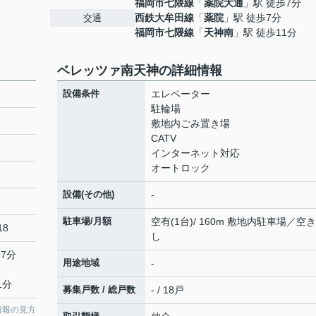
福岡市七隈線
「
薬院大通
」駅 徒歩7分
西鉄大牟田線
「
薬院
」駅 徒歩7分
交通
福岡市七隈線
「
天神南
」駅 徒歩11分
ベレッツァ南天神の詳細情報
設備条件
エレベーター
駐輪場
敷地内ごみ置き場
CATV
インターネット対応
オートロック
設備(その他)
-
駐車場/月額
空有(1台)/ 160m 敷地内駐車場／空
18
し
7分
用途地域
-
1分
募集戸数 / 総戸数
- / 18戸
情報の見方