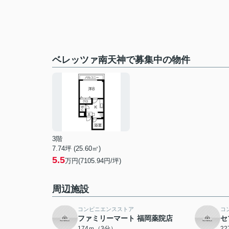
ベレッツァ南天神で募集中の物件
3階
7.74坪 (25.60㎡)
5.5
万円(7105.94円/坪)
周辺施設
コンビニエンスストア
コ
ファミリーマート 福岡薬院店
セ
174ｍ（3分）
2