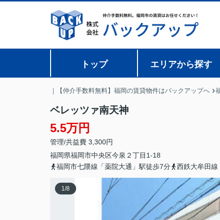
トップ
エリアから探す
｜【仲介手数料無料】福岡の賃貸物件はバックアップへ
ベレッツァ南天神
5.5万円
管理/共益費 3,300円
福岡県
福岡市中央区
今泉
２丁目1-18
福岡市七隈線「薬院大通」駅徒歩7分
西鉄大牟田線
1
/
8