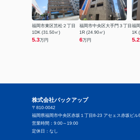
福岡市東区筥松２丁目
福岡市中央区大手門３丁目
福
1DK (31.50㎡)
1R (24.90㎡)
1K 
5.3
6
5.2
万円
万円
株式会社バックアップ
〒810-0042
福岡県福岡市中央区赤坂１丁目8-23 アセェス赤坂ビル5
営業時間：
9:00～19:00
定休日：
なし