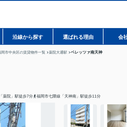
沿線から探す
選ばれる理由
会
ベレッツァ南天神
福岡市中央区の賃貸物件一覧
薬院大通駅
「薬院」駅徒歩7分
福岡市七隈線「天神南」駅徒歩11分