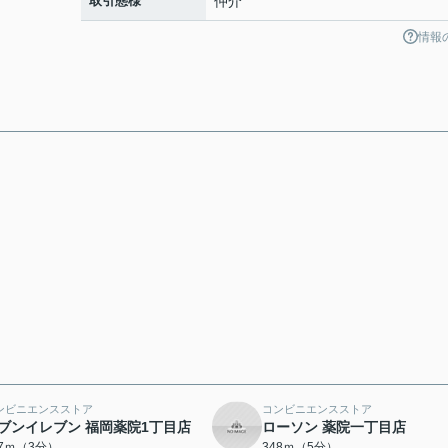
取引態様
仲介
情報
ンビニエンスストア
コンビニエンスストア
ブンイレブン 福岡薬院1丁目店
ローソン 薬院一丁目店
27ｍ（3分）
348ｍ（5分）