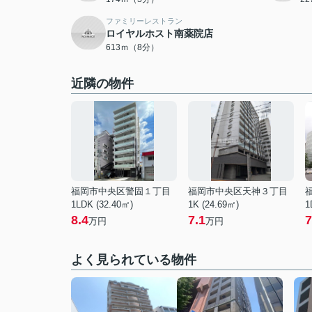
ファミリーレストラン
ロイヤルホスト南薬院店
613ｍ（8分）
近隣の物件
福岡市中央区警固１丁目
福岡市中央区天神３丁目
1LDK (32.40㎡)
1K (24.69㎡)
1
8.4
7.1
7
万円
万円
よく見られている物件