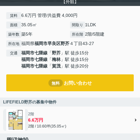
【外観】
6.6万円 管理/共益費 4,000円
賃料
35.05㎡
1LDK
面積
間取り
築5年
2階/5階建
築年数
所在階
福岡県
福岡市早良区
野芥
４丁目43-27
所在地
福岡市七隈線
「
野芥
」駅 徒歩15分
交通
福岡市七隈線
「
梅林
」駅 徒歩15分
福岡市七隈線
「
賀茂
」駅 徒歩20分
お問い合わせ
無料
LIFEFIELD野芥の募集中物件
2階
6.6万円
2階 / 10.60坪(35.05㎡)