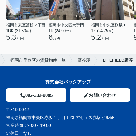
福岡市東区筥松２丁目
福岡市中央区大手門３丁目
福岡市中央区桜坂１丁目
1DK (31.50㎡)
1R (24.90㎡)
1K (24.75㎡)
1
5.3
6
5.2
万円
万円
万円
福岡市早良区の賃貸物件一覧
野芥駅
LIFEFIELD野芥
株式会社バックアップ
092-332-9085
お問い合わせ
〒810-0042
福岡県福岡市中央区赤坂１丁目8-23 アセェス赤坂ビル5F
営業時間：
9:00～19:00
定休日：
なし