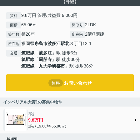
【外観】
9.8万円 管理/共益費 5,000円
賃料
65.06㎡
2LDK
面積
間取り
築28年
2階/7階建
築年数
所在階
福岡県
糸島市
波多江駅北
３丁目12-1
所在地
筑肥線
「
波多江
」駅 徒歩6分
交通
筑肥線
「
周船寺
」駅 徒歩30分
筑肥線
「
九大学研都市
」駅 徒歩36分
お問い合わせ
無料
インペリアル大賀1の募集中物件
2階
9.8万円
2階 / 19.68坪(65.06㎡)