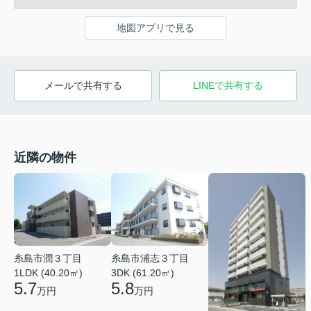
地図アプリで見る
メールで共有する
LINEで共有する
近隣の物件
糸島市潤３丁目
糸島市浦志３丁目
1LDK (40.20㎡)
3DK (61.20㎡)
5.7
5.8
万円
万円