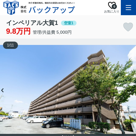
0
お気に入り
インペリアル大賀1
空室1
9.8万円
管理/共益費 5,000円
1
/
11