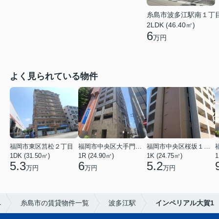
糸島市波多江駅南１丁
2LDK (46.40㎡)
6
万円
よく見られている物件
福岡市東区筥松２丁目
福岡市中央区大手門３丁目
福岡市中央区桜坂１丁目
1DK (31.50㎡)
1R (24.90㎡)
1K (24.75㎡)
1
5.3
6
5.2
万円
万円
万円
へ
糸島市の賃貸物件一覧
波多江駅
インペリアル大賀1