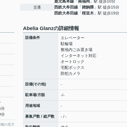
鹿児島本線
「
南福岡
」駅 徒歩10分
西鉄大牟田線
「
雑餉隈
」駅 徒歩15分
交通
西鉄大牟田線
「
桜並木
」駅 徒歩19分
Abelia Glanzの詳細情報
設備条件
エレベーター
駐輪場
敷地内ごみ置き場
インターネット対応
オートロック
宅配ボックス
防犯カメラ
設備(その他)
-
駐車場/月額
-/-
分
用途地域
-
5分
9分
募集戸数 / 総戸数
- / -
情報の見方