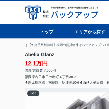
トップ
エリアから探す
｜【仲介手数料無料】福岡の賃貸物件はバックアップへ
Abelia Glanz
12.1万円
管理/共益費 7,500円
福岡県
春日市
日の出町
４丁目38-2
鹿児島本線「南福岡」駅徒歩10分
西鉄大牟田線「雑
1
/
10