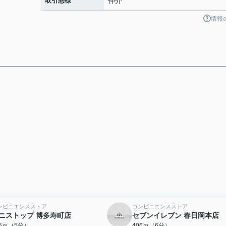
取引態様
仲介
情報
ンビニエンスストア
コンビニエンスストア
ニストップ 博多寿町店
セブンイレブン 春日岡本店
55ｍ（5分）
406ｍ（6分）