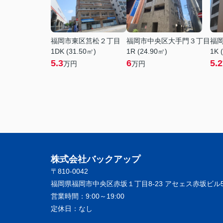
福岡市東区筥松２丁目
福岡市中央区大手門３丁目
福
1DK (31.50㎡)
1R (24.90㎡)
1K 
5.3
6
5.2
万円
万円
株式会社バックアップ
〒810-0042
福岡県福岡市中央区赤坂１丁目8-23 アセェス赤坂ビル5
営業時間：
9:00～19:00
定休日：
なし