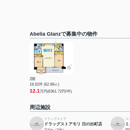
Abelia Glanzで募集中の物件
2階
19.02坪 (62.89㎡)
12.1
万円(6361.72円/坪)
周辺施設
ドラッグストア
コ
ドラッグストアモリ 日の出町店
ミ
114ｍ（2分）
3