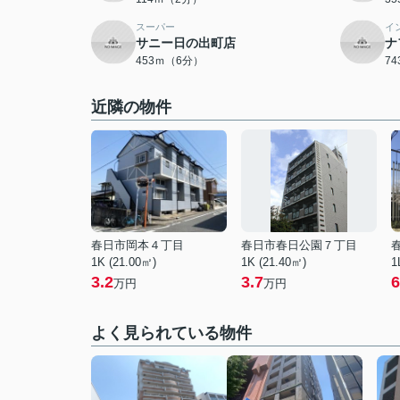
スーパー
イ
サニー日の出町店
ナ
453ｍ（6分）
7
近隣の物件
春日市岡本４丁目
春日市春日公園７丁目
1K (21.00㎡)
1K (21.40㎡)
1
3.2
3.7
6
万円
万円
よく見られている物件