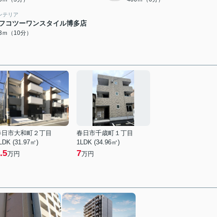
ンテリア
フコツーワンスタイル博多店
43ｍ（10分）
春日市大和町２丁目
春日市千歳町１丁目
LDK (31.97㎡)
1LDK (34.96㎡)
.5
7
万円
万円