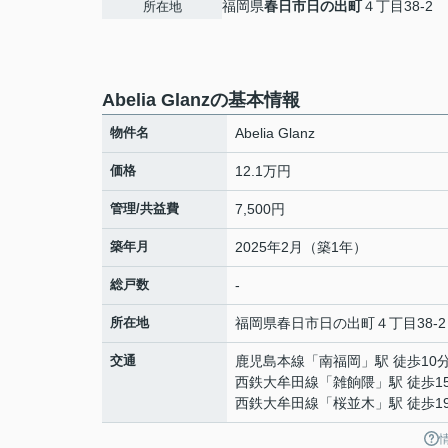
福岡県
春日市
日の出町
４丁目38-2
所在地
Abelia Glanzの基本情報
物件名
Abelia Glanz
価格
12.1万円
管理/共益費
7,500円
築年月
2025年2月（築1年）
総戸数
-
所在地
福岡県
春日市
日の出町
４丁目38-2
交通
鹿児島本線
「
南福岡
」駅 徒歩10
西鉄大牟田線
「
雑餉隈
」駅 徒歩1
西鉄大牟田線
「
桜並木
」駅 徒歩1