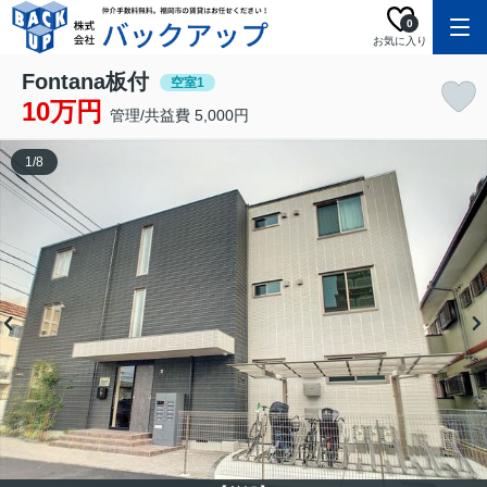
0
お気に入り
Fontana板付
空室1
10万円
管理/共益費 5,000円
1
/
8