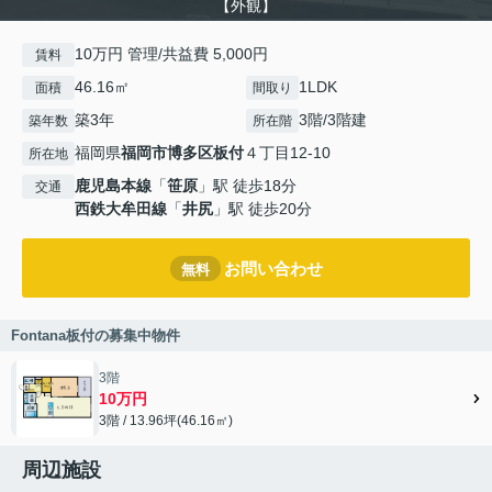
【外観】
10万円 管理/共益費 5,000円
賃料
46.16㎡
1LDK
面積
間取り
築3年
3階/3階建
築年数
所在階
福岡県
福岡市博多区
板付
４丁目12-10
所在地
鹿児島本線
「
笹原
」駅 徒歩18分
交通
西鉄大牟田線
「
井尻
」駅 徒歩20分
お問い合わせ
無料
Fontana板付の募集中物件
3階
10万円
3階 / 13.96坪(46.16㎡)
周辺施設