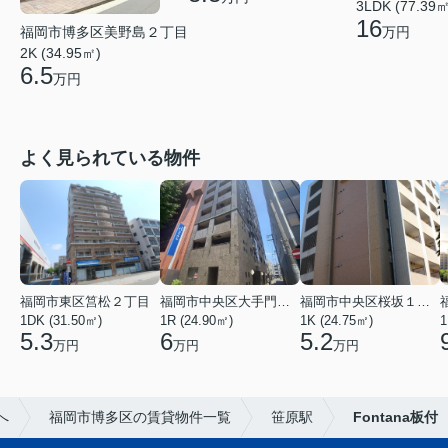
3LDK (77.39㎡
16
福岡市博多区美野島２丁目
万円
2K (34.95㎡)
6.5
万円
よく見られている物件
福岡市東区筥松２丁目
福岡市中央区大手門３丁目
福岡市中央区桜坂１丁目
1DK (31.50㎡)
1R (24.90㎡)
1K (24.75㎡)
1
5.3
6
5.2
万円
万円
万円
へ
福岡市博多区の賃貸物件一覧
笹原駅
Fontana板付