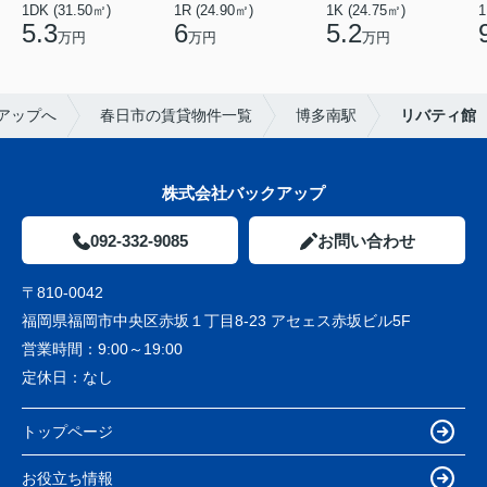
1DK (31.50㎡)
1R (24.90㎡)
1K (24.75㎡)
1
5.3
6
5.2
万円
万円
万円
アップへ
春日市の賃貸物件一覧
博多南駅
リバティ館
株式会社バックアップ
092-332-9085
お問い合わせ
〒810-0042
福岡県福岡市中央区赤坂１丁目8-23 アセェス赤坂ビル5F
営業時間：
9:00～19:00
定休日：
なし
トップページ
お役立ち情報