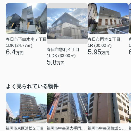
春日市下白水南７丁目
春日市岡本１丁目
1DK (24.77㎡)
1R (30.02㎡)
1
春日市惣利４丁目
6.4
5.95
万円
万円
1LDK (33.00㎡)
5.8
万円
よく見られている物件
福岡市東区筥松２丁目
福岡市中央区大手門３丁目
福岡市中央区桜坂１丁目