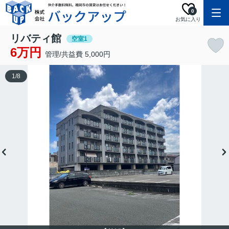
0
お気に入り
リバティ館
空室1
6万円
管理/共益費 5,000円
1
/
8