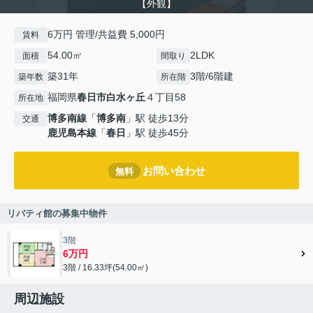
【外観】
6万円 管理/共益費 5,000円
賃料
54.00㎡
2LDK
面積
間取り
築31年
3階/6階建
築年数
所在階
福岡県
春日市
白水ヶ丘
４丁目58
所在地
博多南線
「
博多南
」駅 徒歩13分
交通
鹿児島本線
「
春日
」駅 徒歩45分
お問い合わせ
無料
リバティ館の募集中物件
3階
6万円
3階 / 16.33坪(54.00㎡)
周辺施設