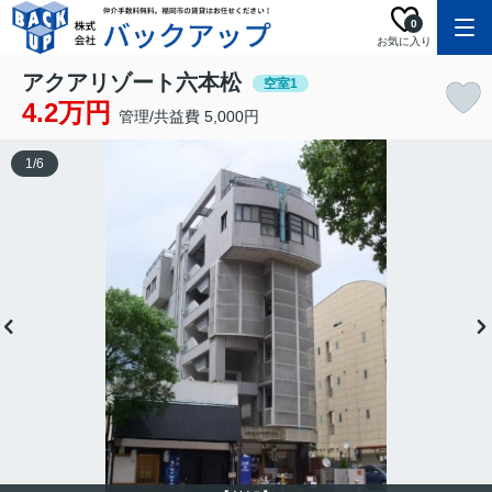
0
お気に入り
アクアリゾート六本松
空室1
4.2万円
管理/共益費 5,000円
1
/
6