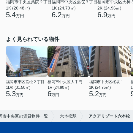
福岡市中央区薬院２丁目
福岡市中央区薬院３丁目
福岡市中央区天神
1K (20.48㎡)
1K (24.70㎡)
2K (24.96㎡)
5.4
6.2
6.9
万円
万円
万円
よく見られている物件
福岡市東区筥松２丁目
福岡市中央区大手門３丁目
福岡市中央区桜坂１丁目
1DK (31.50㎡)
1R (24.90㎡)
1K (24.75㎡)
1
5.3
6
5.2
万円
万円
万円
岡市中央区の賃貸物件一覧
六本松駅
アクアリゾート六本松