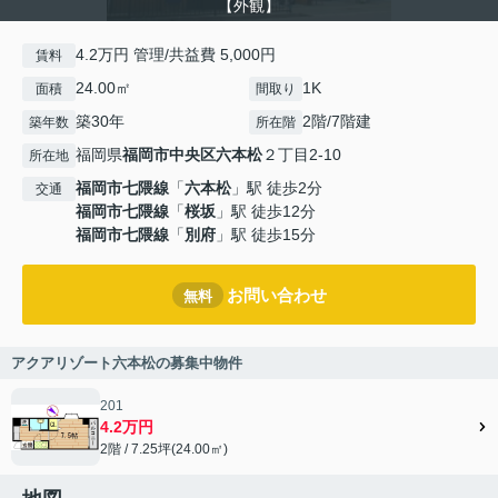
【外観】
4.2万円 管理/共益費 5,000円
賃料
24.00㎡
1K
面積
間取り
築30年
2階/7階建
築年数
所在階
福岡県
福岡市中央区
六本松
２丁目2-10
所在地
福岡市七隈線
「
六本松
」駅 徒歩2分
交通
福岡市七隈線
「
桜坂
」駅 徒歩12分
福岡市七隈線
「
別府
」駅 徒歩15分
お問い合わせ
無料
アクアリゾート六本松の募集中物件
201
4.2万円
2階 / 7.25坪(24.00㎡)