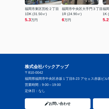
福岡市東区筥松２丁目
福岡市中央区大手門３丁目
福
1DK (31.50㎡)
1R (24.90㎡)
1K 
5.3
6
5.2
万円
万円
株式会社バックアップ
〒810-0042
福岡県福岡市中央区赤坂１丁目8-23 アセェス赤坂ビル5
営業時間：
9:00～19:00
定休日：
なし
お問い合わせ