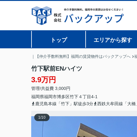
トップ
エリアから探す
｜【仲介手数料無料】福岡の賃貸物件はバックアップへ
竹下駅前ENハイツ
3.9万円
管理/共益費 3,000円
福岡県
福岡市博多区
竹下
４丁目4-1
鹿児島本線「竹下」駅徒歩3分
西鉄大牟田線「大橋
1
/
10