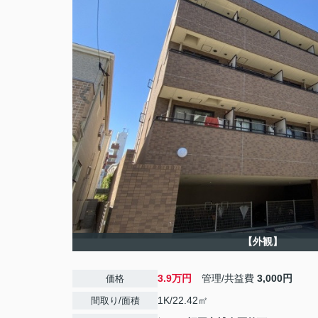
【外観】
3.9万円
管理/共益費
3,000円
価格
1K/22.42㎡
間取り/面積