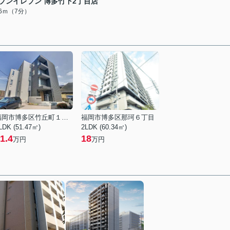
ブンイレブン 博多竹下2丁目店
96ｍ（7分）
福岡市博多区竹丘町１丁目
福岡市博多区那珂６丁目
LDK (51.47㎡)
2LDK (60.34㎡)
1.4
18
万円
万円