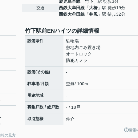
鹿児島本線
「
竹下
」駅 徒歩3分
西鉄大牟田線
「
大橋
」駅 徒歩19分
交通
西鉄大牟田線
「
井尻
」駅 徒歩32分
竹下駅前ENハイツの詳細情報
設備条件
駐輪場
敷地内ごみ置き場
オートロック
防犯カメラ
設備(その他)
-
駐車場/月額
空無/ 100m
用途地域
-
1
募集戸数 / 総戸数
- / 18戸
分
取引態様
仲介
分
情報
情報の見方