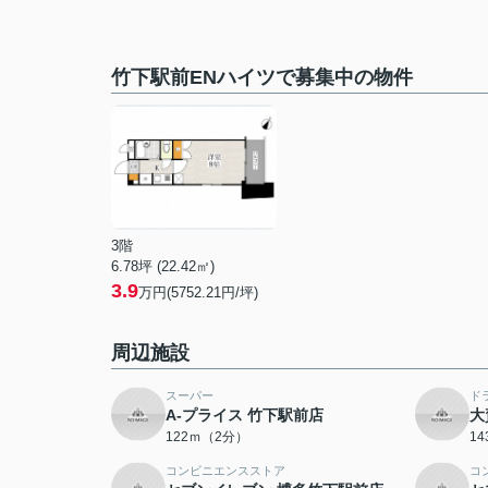
竹下駅前ENハイツで募集中の物件
3階
6.78坪 (22.42㎡)
3.9
万円(5752.21円/坪)
周辺施設
スーパー
ド
A-プライス 竹下駅前店
大
122ｍ（2分）
1
コンビニエンスストア
コ