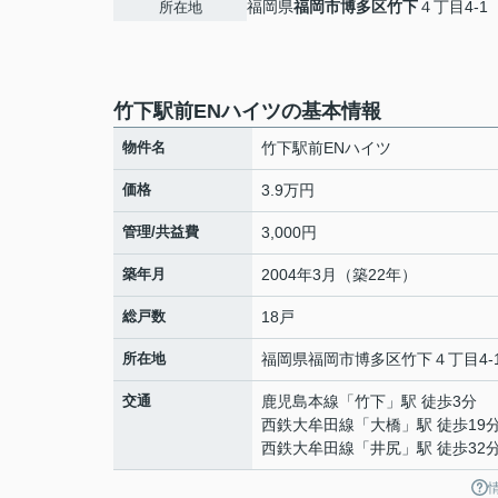
福岡県
福岡市博多区
竹下
４丁目4-1
所在地
竹下駅前ENハイツの基本情報
物件名
竹下駅前ENハイツ
価格
3.9万円
管理/共益費
3,000円
築年月
2004年3月（築22年）
総戸数
18戸
所在地
福岡県
福岡市博多区
竹下
４丁目4-
交通
鹿児島本線
「
竹下
」駅 徒歩3分
西鉄大牟田線
「
大橋
」駅 徒歩19
西鉄大牟田線
「
井尻
」駅 徒歩32