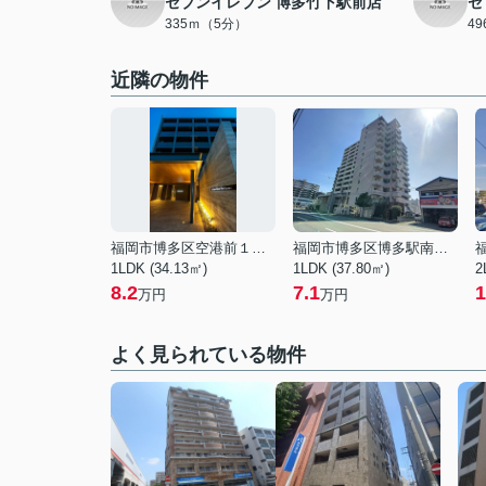
セブンイレブン 博多竹下駅前店
セ
335ｍ（5分）
4
近隣の物件
福岡市博多区空港前１丁目
福岡市博多区博多駅南５丁目
1LDK (34.13㎡)
1LDK (37.80㎡)
2
8.2
7.1
1
万円
万円
よく見られている物件