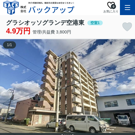
0
お気に入り
グラシオッソグランデ空港東
空室1
4.9万円
管理/共益費 3,800円
1
/
1