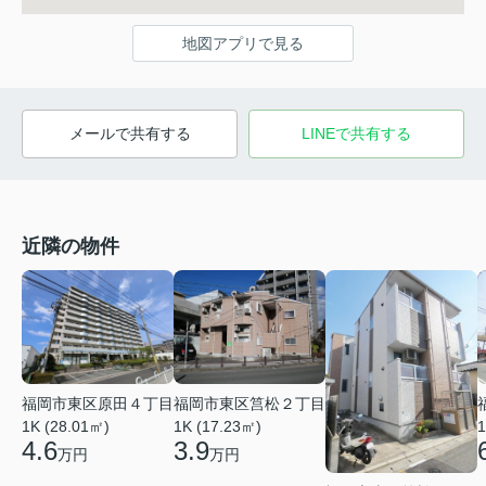
地図アプリで見る
メールで共有する
LINEで共有する
近隣の物件
福岡市東区原田４丁目
福岡市東区筥松２丁目
1K (28.01㎡)
1K (17.23㎡)
1
4.6
3.9
万円
万円