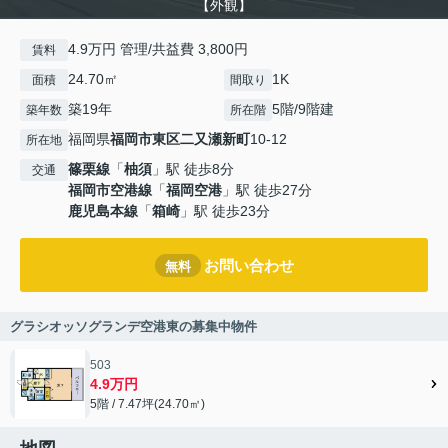
【外観】
4.9万円 管理/共益費 3,800円
賃料
24.70㎡
1K
面積
間取り
築19年
5階/9階建
築年数
所在階
福岡県
福岡市東区
二又瀬新町
10-12
所在地
篠栗線
「
柚須
」駅 徒歩8分
交通
福岡市空港線
「
福岡空港
」駅 徒歩27分
鹿児島本線
「
箱崎
」駅 徒歩23分
お問い合わせ
無料
グラシオッソグランデ空港東の募集中物件
503
4.9万円
5階 / 7.47坪(24.70㎡)