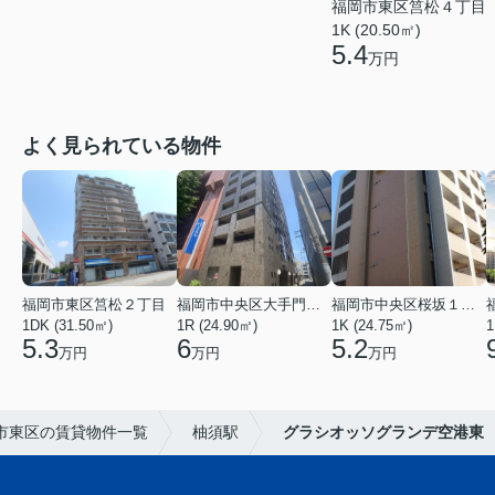
福岡市東区筥松４丁目
1K (20.50㎡)
5.4
万円
よく見られている物件
福岡市東区筥松２丁目
福岡市中央区大手門３丁目
福岡市中央区桜坂１丁目
1DK (31.50㎡)
1R (24.90㎡)
1K (24.75㎡)
1
5.3
6
5.2
万円
万円
万円
市東区の賃貸物件一覧
柚須駅
グラシオッソグランデ空港東