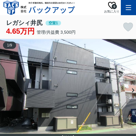
0
お気に入り
レガシィ井尻
空室1
4.65万円
管理/共益費 3,500円
1
/
9