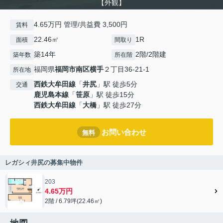
【外観】
4.65万円 管理/共益費 3,500円
賃料
22.46㎡
1R
面積
間取り
築14年
2階/2階建
築年数
所在階
福岡県
福岡市南区
横手
２丁目36-21-1
所在地
西鉄大牟田線
「
井尻
」駅 徒歩5分
交通
鹿児島本線
「
笹原
」駅 徒歩15分
西鉄大牟田線
「
大橋
」駅 徒歩27分
お問い合わせ
無料
レガシィ井尻の募集中物件
203
4.65万円
2階 / 6.79坪(22.46㎡)