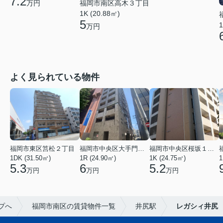
7.2
福岡市南区高木３丁目
万円
1K (20.88㎡)
5
1
万円
よく見られている物件
福岡市東区筥松２丁目
福岡市中央区大手門３丁目
福岡市中央区桜坂１丁目
1DK (31.50㎡)
1R (24.90㎡)
1K (24.75㎡)
1
5.3
6
5.2
万円
万円
万円
プへ
福岡市南区の賃貸物件一覧
井尻駅
レガシィ井尻