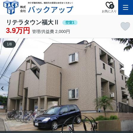
0
お気に入り
リテラタウン福大Ⅱ
空室1
3.9万円
管理/共益費 2,000円
1
/
8