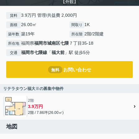
【外観】
3.9万円 管理/共益費 2,000円
賃料
26.00㎡
1K
面積
間取り
築19年
2階/2階建
築年数
所在階
福岡県
福岡市城南区
七隈
７丁目35-18
所在地
福岡市七隈線
「
福大前
」駅 徒歩5分
交通
お問い合わせ
無料
リテラタウン福大Ⅱの募集中物件
2階
3.9万円
2階 / 7.86坪(26.00㎡)
地図