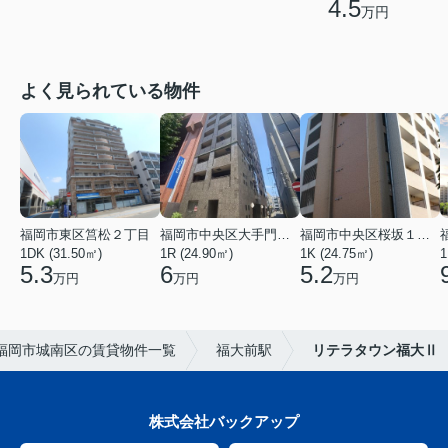
4.5
万円
よく見られている物件
福岡市東区筥松２丁目
福岡市中央区大手門３丁目
福岡市中央区桜坂１丁目
1DK (31.50㎡)
1R (24.90㎡)
1K (24.75㎡)
1
5.3
6
5.2
万円
万円
万円
福岡市城南区の賃貸物件一覧
福大前駅
リテラタウン福大Ⅱ
株式会社バックアップ