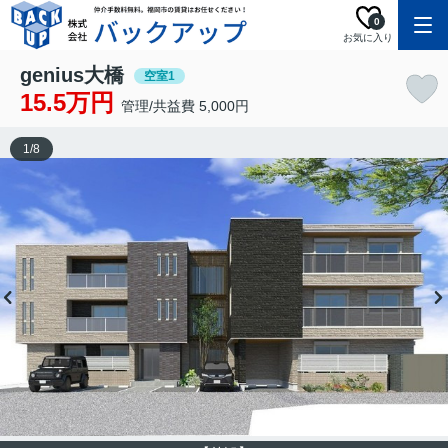
0
お気に入り
genius大橋
空室1
15.5万円
管理/共益費 5,000円
1
/
8