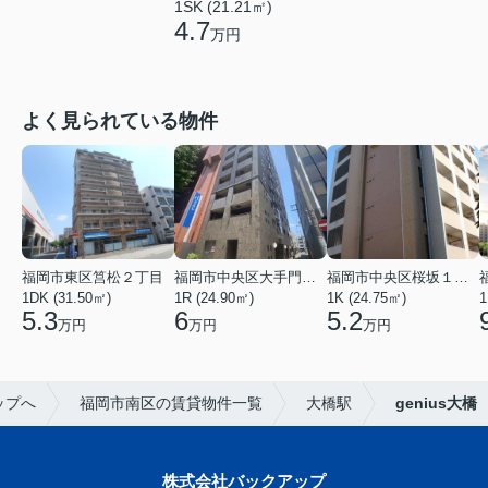
1SK (21.21㎡)
4.7
万円
よく見られている物件
福岡市東区筥松２丁目
福岡市中央区大手門３丁目
福岡市中央区桜坂１丁目
1DK (31.50㎡)
1R (24.90㎡)
1K (24.75㎡)
1
5.3
6
5.2
万円
万円
万円
ップへ
福岡市南区の賃貸物件一覧
大橋駅
genius大橋
株式会社バックアップ