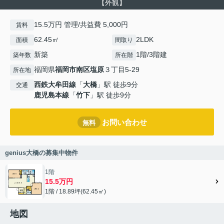
【外観】
15.5万円 管理/共益費 5,000円
賃料
62.45㎡
2LDK
面積
間取り
新築
1階/3階建
築年数
所在階
福岡県
福岡市南区
塩原
３丁目5-29
所在地
西鉄大牟田線
「
大橋
」駅 徒歩9分
交通
鹿児島本線
「
竹下
」駅 徒歩9分
お問い合わせ
無料
genius大橋の募集中物件
1階
15.5万円
1階 / 18.89坪(62.45㎡)
地図