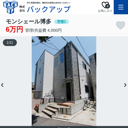
0
お気に入り
モンシェール博多
空室1
6万円
管理/共益費 4,000円
1
/
11