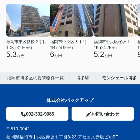
福岡市東区筥松２丁目
福岡市中央区大手門３丁目
福岡市中央区桜坂１丁目
1DK (31.50㎡)
1R (24.90㎡)
1K (24.75㎡)
1
5.3
6
5.2
万円
万円
万円
福岡市博多区の賃貸物件一覧
博多駅
モンシェール博多
株式会社バックアップ
092-332-9085
お問い合わせ
〒810-0042
福岡県福岡市中央区赤坂１丁目8-23 アセェス赤坂ビル5F