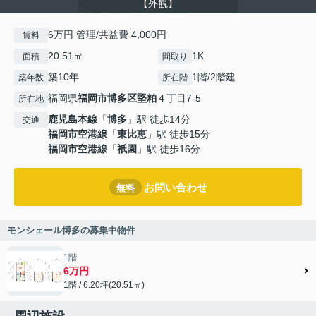
【外観】
6万円 管理/共益費 4,000円
賃料
20.51㎡
1K
面積
間取り
築10年
1階/2階建
築年数
所在階
福岡県
福岡市博多区
堅粕
４丁目7-5
所在地
鹿児島本線
「
博多
」駅 徒歩14分
交通
福岡市空港線
「
東比恵
」駅 徒歩15分
福岡市空港線
「
祇園
」駅 徒歩16分
お問い合わせ
無料
モンシェール博多の募集中物件
1階
6万円
1階 / 6.20坪(20.51㎡)