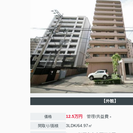
【外観】
12.5万円
管理/共益費
-
価格
3LDK/64.97㎡
間取り/面積