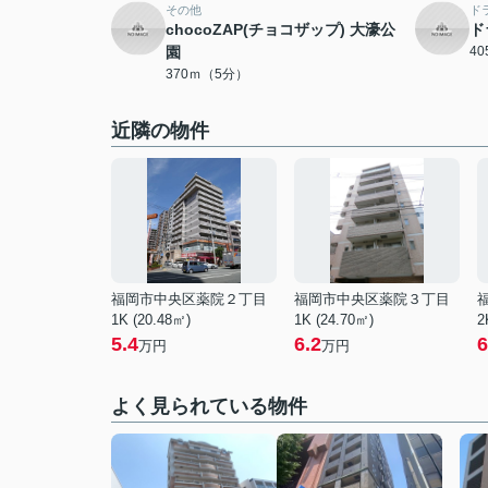
その他
ド
chocoZAP(チョコザップ) 大濠公
ド
園
4
370ｍ（5分）
近隣の物件
福岡市中央区薬院２丁目
福岡市中央区薬院３丁目
1K (20.48㎡)
1K (24.70㎡)
2
5.4
6.2
6
万円
万円
よく見られている物件