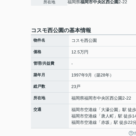
福岡県
福岡市中央区
西公園
2-22
所在地
コスモ西公園の基本情報
物件名
コスモ西公園
価格
12.5万円
管理/共益費
-
築年月
1997年9月（築28年）
総戸数
23戸
所在地
福岡県
福岡市中央区
西公園
2-22
交通
福岡市空港線
「
大濠公園
」駅 徒歩
福岡市空港線
「
唐人町
」駅 徒歩1
福岡市空港線
「
赤坂
」駅 徒歩22