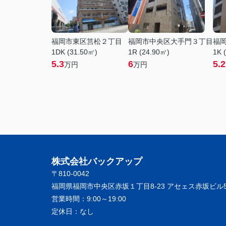
福岡市東区筥松２丁目
福岡市中央区大手門３丁目
福
1DK (31.50㎡)
1R (24.90㎡)
1K 
5.3
6
5.2
万円
万円
株式会社バックアップ
〒810-0042
福岡県福岡市中央区赤坂１丁目8-23 アセェス赤坂ビル5
営業時間：
9:00～19:00
定休日：
なし