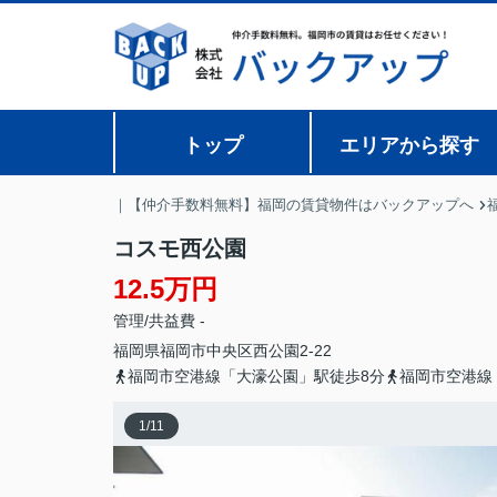
トップ
エリアから探す
｜【仲介手数料無料】福岡の賃貸物件はバックアップへ
コスモ西公園
12.5万円
管理/共益費 -
福岡県
福岡市中央区
西公園
2-22
福岡市空港線「大濠公園」駅徒歩8分
福岡市空港線
1
/
11