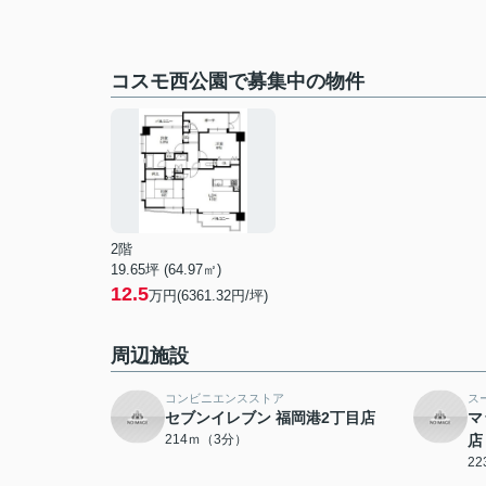
コスモ西公園で募集中の物件
2階
19.65坪 (64.97㎡)
12.5
万円(6361.32円/坪)
周辺施設
コンビニエンスストア
ス
セブンイレブン 福岡港2丁目店
マ
214ｍ（3分）
店
2