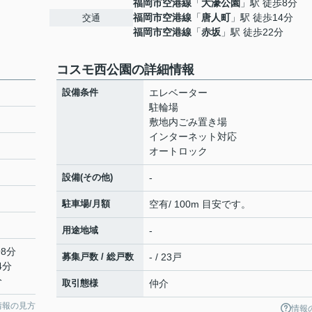
福岡市空港線
「
大濠公園
」駅 徒歩8分
福岡市空港線
「
唐人町
」駅 徒歩14分
交通
福岡市空港線
「
赤坂
」駅 徒歩22分
コスモ西公園の詳細情報
設備条件
エレベーター
駐輪場
敷地内ごみ置き場
インターネット対応
オートロック
設備(その他)
-
駐車場/月額
空有/ 100m 目安です。
用途地域
-
8分
募集戸数 / 総戸数
- / 23戸
4分
分
取引態様
仲介
情報の見方
情報